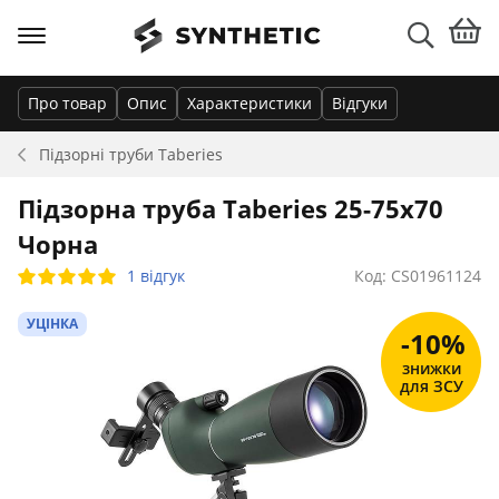
Про товар
Опис
Характеристики
Відгуки
Підзорні труби
Taberies
Підзорна труба Taberies 25-75x70
Чорна
1 відгук
Код: CS01961124
УЦІНКА
-10%
знижки
для ЗСУ