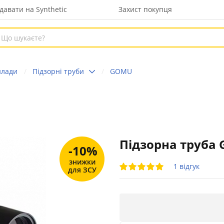
давати на Synthetic
Захист покупця
илади
Підзорні труби
GOMU
Підзорна труба 
-10%
знижки
1 відгук
для ЗСУ