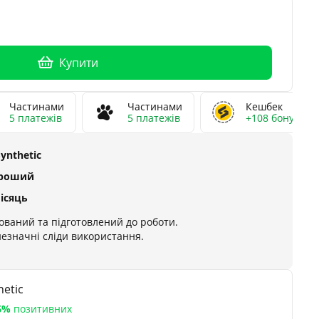
Купити
Частинами
Частинами
Кешбек
5 платежів
5 платежів
+108 бонусів
Synthetic
ороший
місяць
ований та підготовлений до роботи.
незначні сліди використання.
etic
6%
позитивних