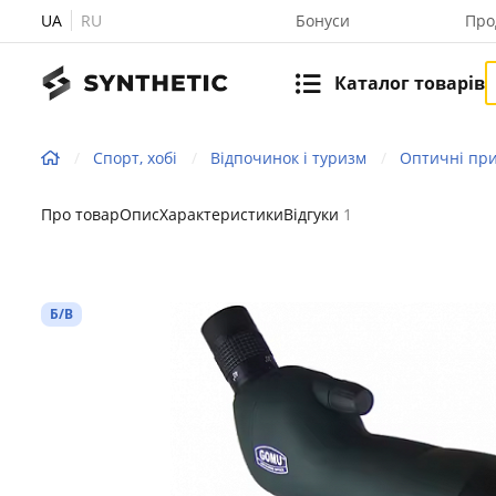
UA
RU
Бонуси
Про
Каталог товарів
Спорт, хобі
Відпочинок і туризм
Оптичні пр
Про товар
Опис
Характеристики
Відгуки
1
Б/В