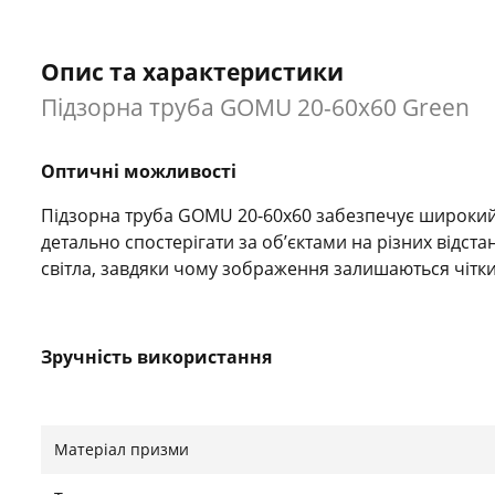
Опис та характеристики
Підзорна труба GOMU 20-60x60 Green
Оптичні можливості
Підзорна труба GOMU 20-60x60 забезпечує широкий 
детально спостерігати за об’єктами на різних відст
світла, завдяки чому зображення залишаються чітки
Зручність використання
Корпус у зеленому кольорі виконаний із міцних мате
довговічність при активному використанні. Констр
Матеріал призми
спостереження комфортним як для новачків, так і дл