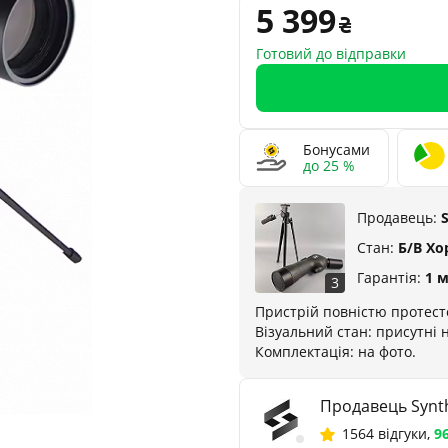
5 399
Готовий до відправки
Бонусами
до 25 %
Продавець:
Стан:
Б/В Х
Гарантія:
1 
3
Пристрій повністю протест
Візуальний стан: присутні 
Комплектація: на фото.
Продавець Synth
1564 відгуки
,
9