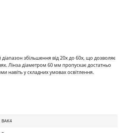
діапазон збільшення від 20x до 60x, що дозволяє
анях. Лінза діаметром 60 мм пропускає достатньо
ми навіть у складних умовах освітлення.
ріалів, що забезпечують надійність та
укція передбачає зручне фокусування, що робить
BAK4
я досвідчених користувачів.