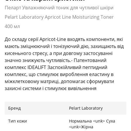
Пеларт Увлажняючий тоник для чутливої шкіри
Pelart Laboratory Apricot Line Moisturizing Toner
400 мл
До складу серії Apricot-Line входять компоненти, які
мають зміцнюючий і тонізуючий дію, захищають від
кисеньного стресу, а при довгому застосуванні
значно знижують чутливість.- Патентований
комплекс IDEALIFT Заспокійливий пептидний
комплекс, що стимулює вироблення еластину в
міжклетковому матриці, допомагає сформувати
захисні системи і стимулює вивільнення
нейромедіаторів. - Патентований комплекс
EPERULINE Екстракт шелкового дерева знижує
Бренд
Pelart Laboratory
активність посередників запалення. (цитокинів і Т-
клетки вбивць), внаслідок чого зникає запалення,
Тип кожи
Нормальна <unk> Суха
що призводить до чутливості. - CM-Naringenin-
<unk>Жірна
Chalcone Біологічно активний флавоноїд, який