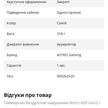
Міжплатформний зв'язок.
З нашим новим
Акустичне оформлення
Закриті
передавачем
USB-ключа можна легко
Підведення кабелю
Одностороннє
з'єднати платформу між консоллю і ПК. USB-
передавачі
, що продаються окремо,
Колір
Синій
забезпечують сумісність навіть із кількома
консолями.
Вага
318 г
Джерело живлення
Акумулятор
Бренд
ASTRO Gaming
Гарантія
1 міс.
SKU
000262520
Відгуки про товар
Геймерські бездротові навушники Astro A20 Gen2 /