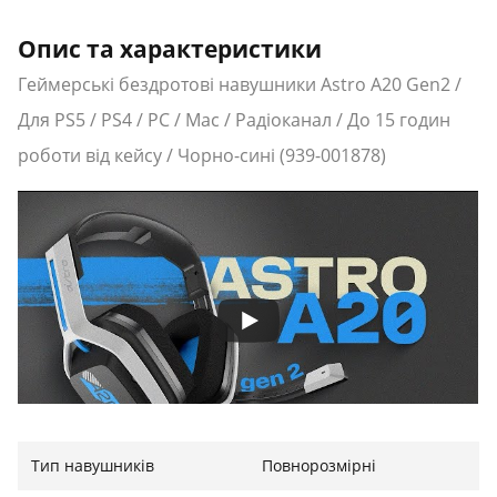
Опис та характеристики
Геймерські бездротові навушники Astro A20 Gen2 /
Для PS5 / PS4 / PC / Mac / Радіоканал / До 15 годин
роботи від кейсу / Чорно-сині (939-001878)
Тип навушників
Повнорозмірні
Без дротів - без кордонів:A20 Wireless Gen 2