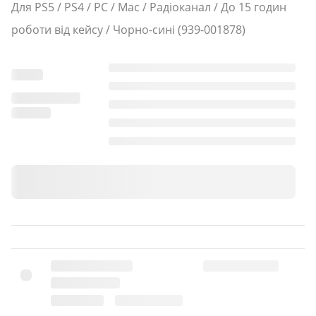
Для PS5 / PS4 / PC / Mac / Радіоканал / До 15 годин
роботи від кейсу / Чорно-сині (939-001878)