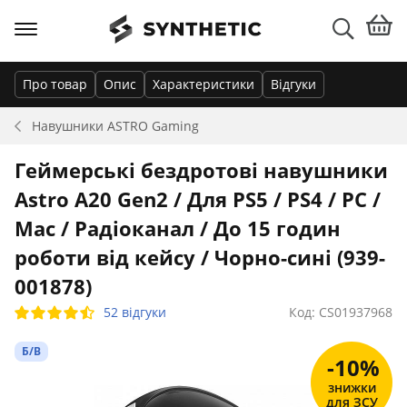
Про товар
Опис
Характеристики
Відгуки
Навушники
ASTRO Gaming
Геймерські бездротові навушники
Astro A20 Gen2 / Для PS5 / PS4 / PC /
Mac / Радіоканал / До 15 годин
роботи від кейсу / Чорно-сині (939-
001878)
52 відгуки
Код: CS01937968
Б/В
-10%
знижки
для ЗСУ