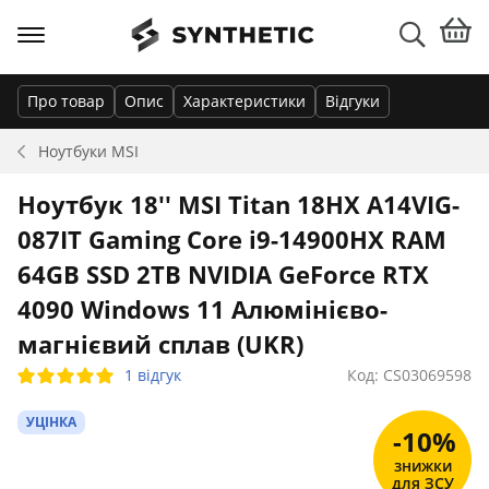
Про товар
Опис
Характеристики
Відгуки
Ноутбуки
MSI
Ноутбук 18'' MSI Titan 18HX A14VIG-
087IT Gaming Core i9-14900HX RAM
64GB SSD 2TB NVIDIA GeForce RTX
4090 Windows 11 Алюмінієво-
магнієвий сплав (UKR)
1 відгук
Код: CS03069598
УЦІНКА
-10%
знижки
для ЗСУ