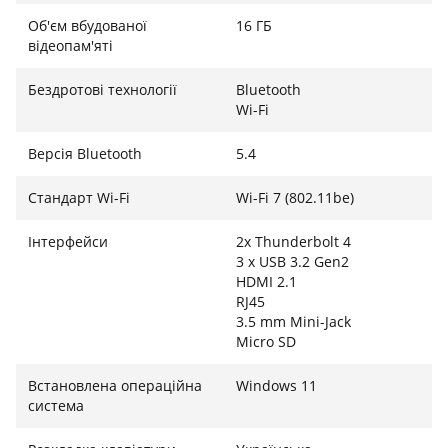
камера зі сканером обличчя та сканер відбитків
Об'єм вбудованої
16 ГБ
пальців забезпечують швидкий вхід через Windows
відеопам'яті
Hello. Додаткову приватність гарантує фізична
шторка веб-камери. Аудіосистема від Dynaudio з
Бездротові технології
Bluetooth
Wi-Fi
шістьма динаміками створює об'ємне та чисте
звучання, що робить перегляд фільмів та ігрові сесії
Версія Bluetooth
5.4
максимально захоплюючими.
Стандарт Wi-Fi
Wi-Fi 7 (802.11be)
Інтерфейси
2x Thunderbolt 4
3 x USB 3.2 Gen2
HDMI 2.1
RJ45
3.5 mm Mini-Jack
Micro SD
Встановлена ​​операційна
Windows 11
система