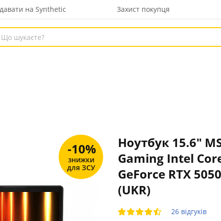
давати на Synthetic
Захист покупця
Ноутбук 15.6" MS
-10%
Gaming Intel Cor
знижки
для ЗСУ
GeForce RTX 505
(UKR)
26 відгуків