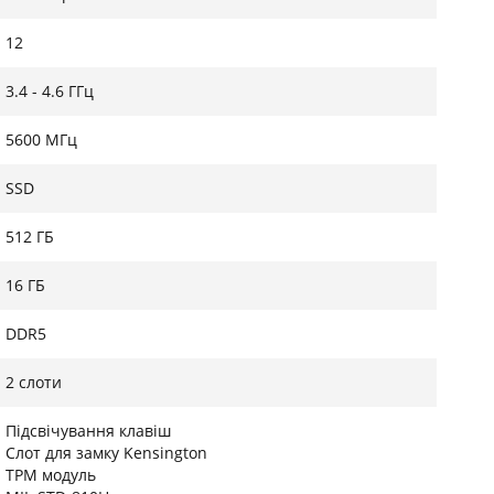
авіатура ноутбука має стильне синє підсвічування,
12
ні напівпрозорі клавіші WASD допомагають
ість модуля TPM забезпечує високий рівень
3.4 - 4.6 ГГц
дозволяє фізично захистити пристрій. Вбудована
ортно проводити стріми або відеоконференції з
5600 МГц
SSD
512 ГБ
16 ГБ
DDR5
2 слоти
Підсвічування клавіш
Слот для замку Kensington
TPM модуль