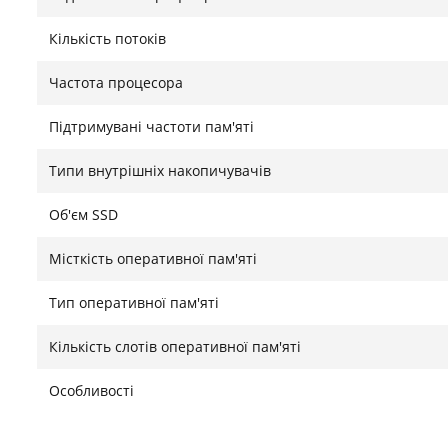
працює у вільному від перешкод діапазоні 6 ГГц. Кл
Кількість потоків
яке ідеально доповнює концепцію Cyborg, а виділе
швидше орієнтуватися під час ігрових сесій. Наявн
Частота процесора
безпеки ваших даних, а слот для замка Kensington 
вебкамера та якісна аудіосистема дозволяють комф
Підтримувані частоти пам'яті
чітким звуком та зображенням.
Типи внутрішніх накопичувачів
Знайшли помилку?
Повідомити
Об'єм SSD
Місткість оперативної пам'яті
Тип оперативної пам'яті
Кількість слотів оперативної пам'яті
Особливості