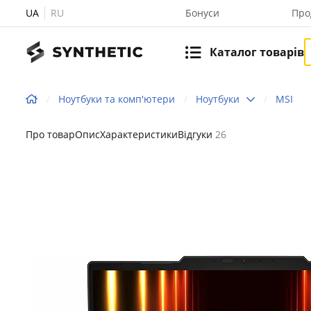
UA
RU
Бонуси
Про
Каталог товарів
Ноутбуки та комп'ютери
Ноутбуки
MSI
Про товар
Опис
Характеристики
Відгуки
26