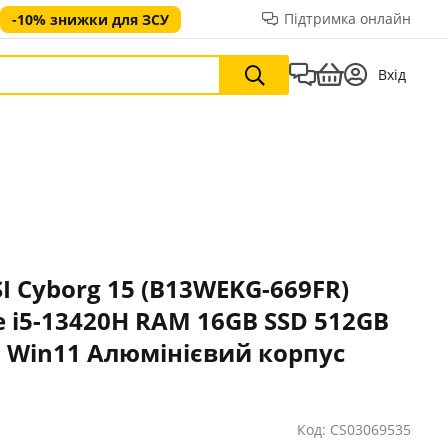
Підтримка онлайн
-10% знижки для ЗСУ
Вхід
I Cyborg 15 (B13WEKG-669FR)
e i5-13420H RAM 16GB SSD 512GB
0 Win11 Алюмінієвий корпус
Код: CS03069535