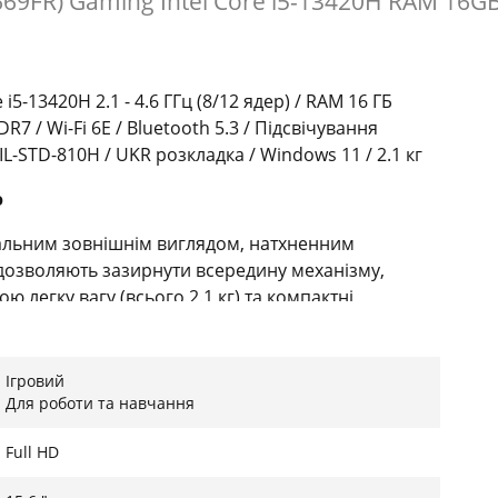
669FR) Gaming Intel Core i5-13420H RAM 16G
e i5-13420H 2.1 - 4.6 ГГц (8/12 ядер) / RAM 16 ГБ
7 / Wi-Fi 6E / Bluetooth 5.3 / Підсвічування
IL-STD-810H / UKR розкладка / Windows 11 / 2.1 кг
ю
кальним зовнішнім виглядом, натхненним
 дозволяють зазирнути всередину механізму,
 легку вагу (всього 2.1 кг) та компактні
ю. Використання алюмінію в конструкції кришки не
ує додаткову жорсткість. Ноутбук пройшов суворі
, що гарантує його стійкість до вібрацій,
Ігровий
кденному використанні.
Для роботи та навчання
Full HD
Intel Core i5-13420H з гібридною архітектурою,