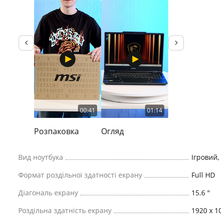
00:41
01:14
Розпаковка
Огляд
Вид ноутбука
Ігровий,
Формат роздільної здатності екрану
Full HD
Діагональ екрану
15.6 "
Роздільна здатність екрану
1920 x 1