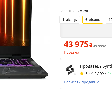
Гарантія:
6 місяць
1 місяць
6 місяць
1
43 975
49 999
Продано
Продавець Synth
1564 відгуки
,
9
Написати продавцю