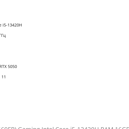
re i5-13420H
 ГГц
RTX 5050
 11