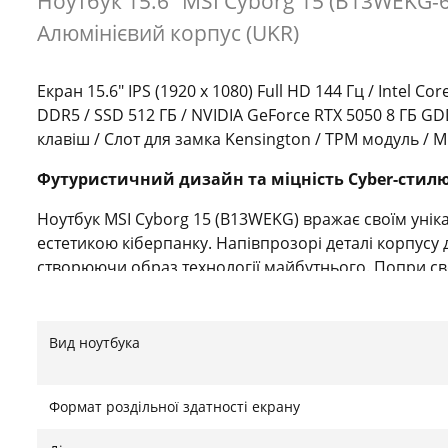
Ноутбук 15.6" MSI Cyborg 15 (B13WEKG-
Алюмінієвий корпус (UKR)
Екран 15.6" IPS (1920 x 1080) Full HD 144 Гц / Intel Cor
DDR5 / SSD 512 ГБ / NVIDIA GeForce RTX 5050 8 ГБ GDDR
клавіш / Слот для замка Kensington / TPM модуль / M
Футуристичний дизайн та міцність Cyber-стил
Ноутбук MSI Cyborg 15 (B13WEKG) вражає своїм уні
естетикою кіберпанку. Напівпрозорі деталі корпусу
створюючи образ технології майбутнього. Попри свою
габарити, пристрій вирізняється високою надійніст
лише додає преміальності на дотик, але й забезпеч
випробування за військовим стандартом MIL-STD-810H
Вид ноутбука
перепадів температур та випадкових ударів у повся
Продуктивність нового покоління з RTX 5050
Формат роздільної здатності екрану
Серцем цього ігрового монстра є сучасний процесор 