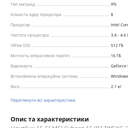
Тип матриці
IPS
Кількість ядер процесора
8
Процесор
Intel Co
Частота процесора
3.4 - 4.6
Об'єм SSD
512 ГБ
Місткість оперативної пам'яті
16 ГБ
Відеокарта
GeForce 
Встановлена ​​операційна система
Windows
Вага
2.1 кг
Переглянути всі характеристики
Опис та характеристики