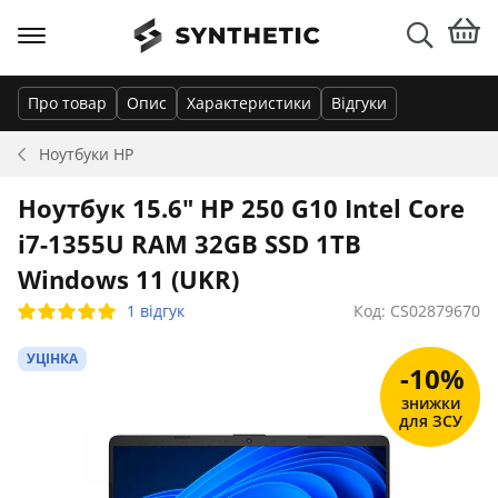
Про товар
Опис
Характеристики
Відгуки
Ноутбуки
HP
Ноутбук 15.6" HP 250 G10 Intel Core
i7-1355U RAM 32GB SSD 1TB
Windows 11 (UKR)
1 відгук
Код: CS02879670
УЦІНКА
-10%
знижки
для ЗСУ