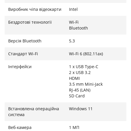
Wi-Fi 6, а Bluetooth 5.3 дозволяє швидко підключати
Виробник чіпа відеокарти
Intel
бездротові навушники та інші аксесуари.
Бездротові технології
Wi-Fi
Bluetooth
Версія Bluetooth
5.3
Стандарт Wi-Fi
Wi-Fi 6 (802.11ax)
Інтерфейси
1 x USB Type-C
2 x USB 3.2
HDMI
3.5 mm Mini-Jack
RJ-45 (LAN)
SD Card
Встановлена ​​операційна
Windows 11
система
Веб-камера
1 МП