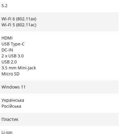
5.2
ідеокарт.
ренду
Wi-Fi 6 (802.11ax)
Wi-Fi 5 (802.11ac)
ргоефективних рішень, оснастивши ноутбук
ивалу роботу в автономному режимі, дозволяючи
HDMI
USB Type-C
 розетки. Елегантний дизайн у кольорі Grey
DC-IN
набір інтерфейсів гарантує швидке підключення
2 x USB 3.0
боти.
USB 2.0
3.5 mm Mini-Jack
Micro SD
Windows 11
Українська
Російська
Пластик
Li-Ion