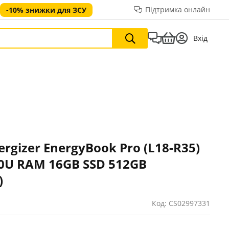
Підтримка онлайн
-10% знижки для ЗСУ
Вхід
ergizer EnergyBook Pro (L18-R35)
0U RAM 16GB SSD 512GB
)
Код: CS02997331