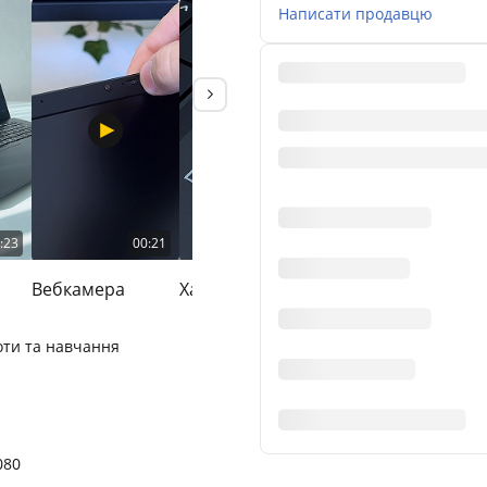
Написати продавцю
:23
00:21
00:45
00:37
Вебкамера
Характеристики
Роз'єми
К
оти та навчання
080