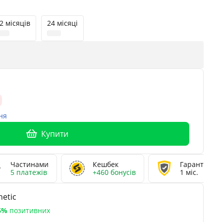
2 місяців
24 місяці
ня
Купити
Частинами
Кешбек
Гарантія
5 платежів
+460 бонусів
1 міс.
etic
6%
позитивних