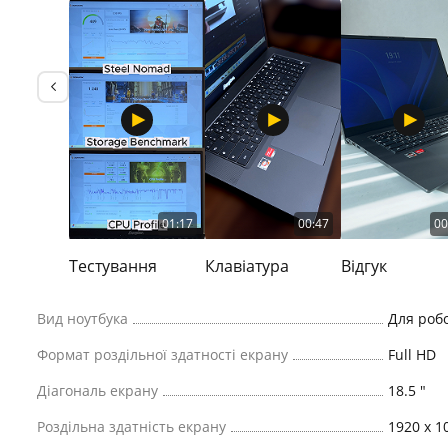
01:17
00:47
00
Тестування
Клавіатура
Відгук
Вид ноутбука
Для роб
Формат роздільної здатності екрану
Full HD
Діагональ екрану
18.5 "
Роздільна здатність екрану
1920 x 1