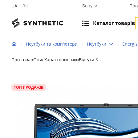
UA
RU
Бонуси
Про
Каталог товарів
Ноутбуки та комп'ютери
Ноутбуки
Energiz
Про товар
Опис
Характеристики
Відгуки
8
ТОП ПРОДАЖІВ