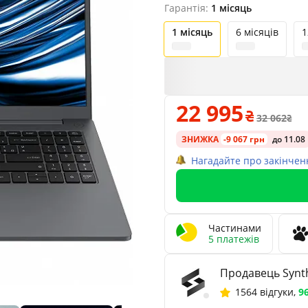
Гарантія:
1 місяць
1 місяць
6 місяців
1
22 995
32 062
ЗНИЖКА
-9 067 грн
до 11.08
Нагадайте про закінчен
Частинами
5 платежів
Продавець Synth
1564 відгуки
,
9