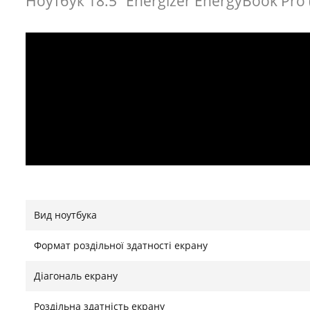
Ноутбук 18.5" Energizer EnergyBook Pr
Вид ноутбука
Формат роздільної здатності екрану
Діагональ екрану
Роздільна здатність екрану