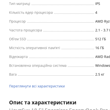
Тип матриці
IPS
Кількість ядер процесора
4
Процесор
AMD Ryz
Частота процесора
2.1 - 3.7
Об'єм SSD
512 ГБ
Місткість оперативної пам'яті
16 ГБ
Відеокарта
AMD Rad
Встановлена ​​операційна система
Windows
Вага
2.5 кг
Переглянути всі характеристики
Опис та характеристики