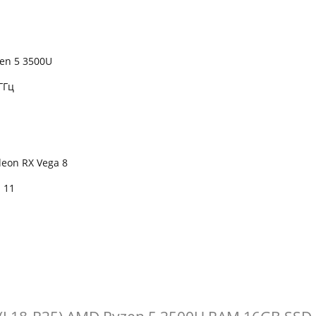
en 5 3500U
 ГГц
eon RX Vega 8
 11