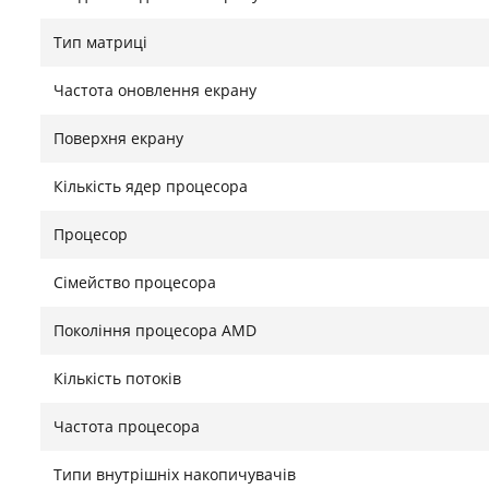
Тип матриці
Частота оновлення екрану
Поверхня екрану
Кількість ядер процесора
Процесор
Сімейство процесора
Покоління процесора AMD
Кількість потоків
Екран 18.5" IPS (1920 х 1080) Full HD / AMD Ryzen 5 35
NVMe 512 ГБ / AMD radeon Vega 8 / Wi-Fi 5 / Bluetooth
Частота процесора
Потужність та багатозадачність без компромісі
Типи внутрішніх накопичувачів