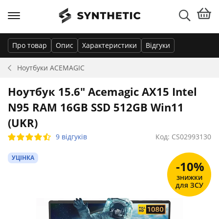
Про товар
Опис
Характеристики
Відгуки
Ноутбуки
ACEMAGIC
Ноутбук 15.6" Acemagic AX15 Intel
N95 RAM 16GB SSD 512GB Win11
(UKR)
9 відгуків
Код: CS02993130
УЦІНКА
-10%
знижки
для ЗСУ