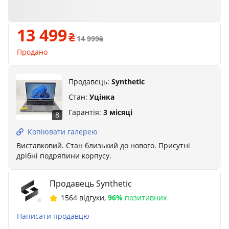
13 499
14 999
Продано
Продавець:
Synthetic
Стан:
Уцінка
Гарантія:
3 місяці
8
Копіювати галерею
Виставковий. Стан близький до нового. Присутні
дрібні подряпини корпусу.
Продавець Synthetic
1564 відгуки
,
96%
позитивних
Написати продавцю