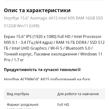
Опис та характеристики
Ноутбук 15.6" Acemagic AX15 Intel N95 RAM 16GB SSD
512GB Win11 (UKR)
Екран 15.6" IPS (1920 x 1080) Full HD / Intel Processor
N95 0.1 - 3.4 ГГц (4/4 ядра) / RAM 16 ГБ DDR4 / SSD 512
ГБ / Intel UHD Graphics / Wi-Fi 5 / Bluetooth 5.0 /
Тонкий корпус, Пасивне охолодження / Windows 11
Pro / 1.7 кг
Продуктивність та сучасні технології
Ноутбук ACEMAGIC AX15 побудований на базі
енергоефективного процесора 12-го покоління Intel
Alder Lake-N N95. Завдяки чотирьом ядрам з
Вид ноутбука
Для роботи та навчання
частотою до 3.4 ГГц, пристрій демонструє чудову
швидкість роботи в багатозадачному режимі, легко
Формат роздільної
Full HD
справляючись із офісними додатками, веб-