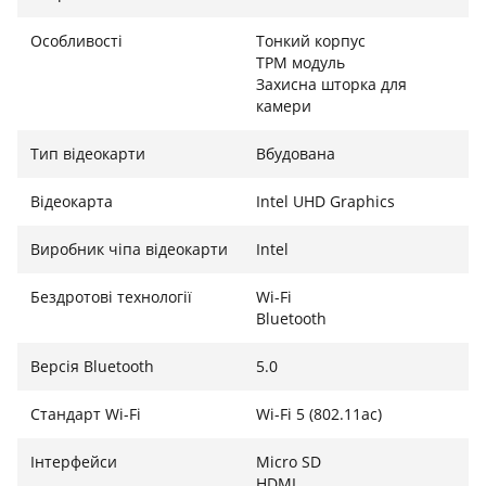
накопичення пилу всередині корпусу.
Особливості
Тонкий корпус
Зв'язок та інтерфейси для будь-яких завдань
TPM модуль
Захисна шторка для
Для повноцінної роботи ноутбук укомплектований
камери
усіма необхідними інтерфейсами. Наявність портів
USB 3.2, USB Type-C та HDMI дозволяє легко
Тип відеокарти
Вбудована
підключати зовнішні монітори, накопичувачі та
периферійні пристрої без використання
Відеокарта
Intel UHD Graphics
перехідників. Стабільне бездротове з'єднання
забезпечується дводіапазонним Wi-Fi 5 та Bluetooth
Виробник чіпа відеокарти
Intel
5.0. Вбудована веб-камера з мікрофоном та
Бездротові технології
Wi-Fi
стереодинаміки дозволяють проводити відеозустрічі
Bluetooth
на високому рівні. Повнорозмірна клавіатура з
цифровим блоком (NumPad) забезпечує зручність
Версія Bluetooth
5.0
при роботі з великими обсягами числових даних та
таблицями.
Стандарт Wi-Fi
Wi-Fi 5 (802.11ac)
Інтерфейси
Micro SD
HDMI