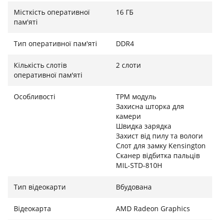
забезпечує неперевершений комфорт при наборі
Місткість оперативної
16 ГБ
тексту. За безпеку ваших даних відповідають сканер
пам'яті
відбитка пальця, вбудований у кнопку живлення,
дискретний модуль шифрування TPM 2.0 та
Тип оперативної пам'яті
DDR4
механічна шторка веб-камери ThinkShutter. Якісний
IPS-екран з роздільною здатністю Full HD забезпечує
Кількість слотів
2 слоти
чітке та деталізоване зображення, а широкий набір
оперативної пам'яті
портів дозволяє легко під'єднати будь-яку
Особливості
TPM модуль
периферію.
Захисна шторка для
камери
Швидка зарядка
Захист від пилу та вологи
Слот для замку Kensington
Сканер відбитка пальців
MIL-STD-810H
Тип відеокарти
Вбудована
Відеокарта
AMD Radeon Graphics