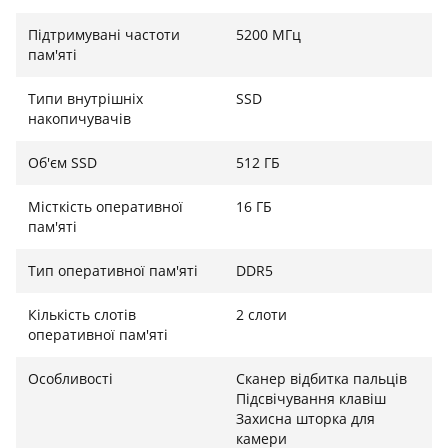
Dell Latitude 3450 пропонує передові засоби захисту:
сканер відбитка пальця (опціонально), механічну
Підтримувані частоти
5200 МГц
шторку веб-камери та модуль TPM 2.0. Для
пам'яті
підключення передбачено сучасний порт USB4
Type-C з підтримкою Power Delivery та DisplayPort,
Типи внутрішніх
SSD
накопичувачів
три порти USB 3.2, HDMI 1.4 та гігабітний порт RJ-45.
Підтримка Wi-Fi 6E гарантує швидке та стабільне
Об'єм SSD
512 ГБ
бездротове з'єднання.
Місткість оперативної
16 ГБ
пам'яті
Тип оперативної пам'яті
DDR5
Кількість слотів
2 слоти
оперативної пам'яті
Особливості
Сканер відбитка пальців
Підсвічування клавіш
Захисна шторка для
камери