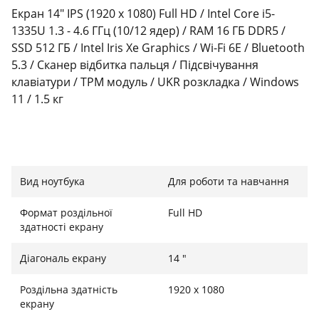
Екран 14" IPS (1920 х 1080) Full HD / Intel Core i5-
1335U 1.3 - 4.6 ГГц (10/12 ядер) / RAM 16 ГБ DDR5 /
SSD 512 ГБ / Intel Iris Xe Graphics / Wi-Fi 6E / Bluetooth
5.3 / Сканер відбитка пальця / Підсвічування
клавіатури / TPM модуль / UKR розкладка / Windows
11 / 1.5 кг
Вид ноутбука
Для роботи та навчання
Сучасний стандарт для бізнесу
Dell Latitude 3450 — це надійний 14-дюймовий
Формат роздільної
Full HD
здатності екрану
ноутбук, створений для підвищення продуктивності.
Завдяки 10-ядерному процесору Intel Core i5-1335U
Діагональ екрану
14 "
13-го покоління та швидкій оперативній пам'яті
DDR5, він легко справляється з багатозадачністю та
Роздільна здатність
1920 x 1080
вимогливими бізнес-додатками. Пристрій пройшов
екрану
випробування за військовим стандартом, що