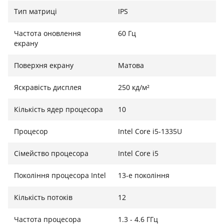
гарантує його витривалість у реальних умовах
Тип матриці
IPS
експлуатації.
Частота оновлення
60 Гц
екрану
Комфорт та якісне зображення
Поверхня екрану
Матова
Ноутбук оснащений матовим IPS-дисплеєм з
Яскравість дисплея
250 кд/м²
роздільною здатністю Full HD (1920x1080) та
яскравістю 250 ніт. Зручна клавіатура з глибоким
Кількість ядер процесора
10
ходом клавіш та приємним на дотик покриттям, а
також великий скляний тачпад забезпечують
Процесор
Intel Core i5-1335U
комфорт під час тривалої роботи. Інтелектуальна
аудіосистема видаляє фонові шуми під час дзвінків,
Сімейство процесора
Intel Core i5
покращуючи якість співпраці.
Покоління процесора Intel
13-е покоління
Кількість потоків
12
Безпека та комунікації
Частота процесора
1.3 - 4.6 ГГц