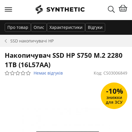
Про товар
Опис
Характеристики
Відгуки
SSD накопичувачі
HP
Накопичувач SSD HP S750 M.2 2280
1TB (16L57AA)
Немає відгуків
Код: CS03006849
-10%
знижки
для ЗСУ