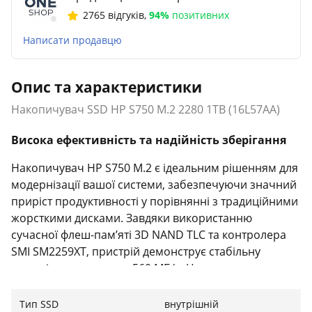
2765 відгуків
,
94%
позитивних
Написати продавцю
Опис та характеристики
Накопичувач SSD HP S750 M.2 2280 1TB (16L57AA)
Висока ефективність та надійність зберігання
Накопичувач HP S750 M.2 є ідеальним рішенням для
модернізації вашої системи, забезпечуючи значний
приріст продуктивності у порівнянні з традиційними
жорсткими дисками. Завдяки використанню
сучасної флеш-пам’яті 3D NAND TLC та контролера
SMI SM2259XT, пристрій демонструє стабільну
швидкість читання до 560 МБ/с. Це дозволяє
операційній системі завантажуватися за лічені
секунди, а професійним програмам та іграм —
Тип SSD
внутрішній