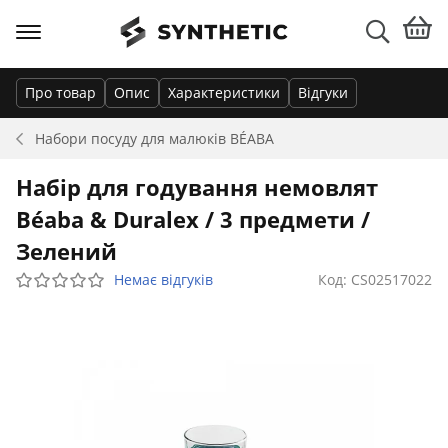
Про товар
Опис
Характеристики
Відгуки
Набори посуду для малюків
BÉABA
Набір для годування немовлят
Béaba & Duralex / 3 предмети /
Зелений
Немає відгуків
Код: CS02517022