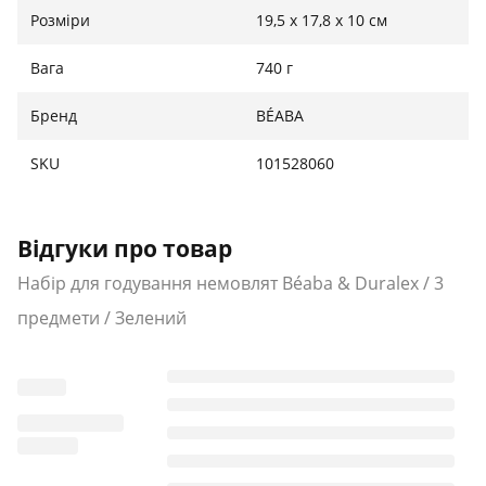
прикормів і до 36 місяців і більше. Його
Розміри
19,5 x 17,8 x 10 см
універсальний дизайн робить його практичним
рішенням на кожному етапі розвитку малюка,
Вага
740 г
поєднуючи комфорт, безпеку та довговічність.
Бренд
BÉABA
SKU
101528060
Відгуки про товар
Набір для годування немовлят Béaba & Duralex / 3
предмети / Зелений