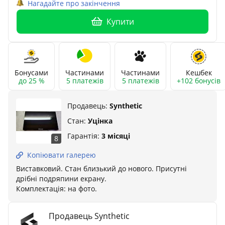
Нагадайте про закінчення
Купити
Бонусами
Частинами
Частинами
Кешбек
до 25 %
5 платежів
5 платежів
+102 бонусів
Продавець:
Synthetic
Стан:
Уцінка
Гарантія:
3 місяці
8
Копіювати галерею
Виставковий. Стан близький до нового. Присутні
дрібні подряпини екрану.
Комплектація: на фото.
Продавець Synthetic