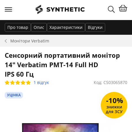
Про товар
Опис
Характеристики
Відгуки
Монітори
Verbatim
Сенсорний портативний монітор
14" Verbatim PMT-14 Full HD
IPS 60 Гц
1 відгук
Код: CS03065870
УЦІНКА
-10%
знижки
для ЗСУ