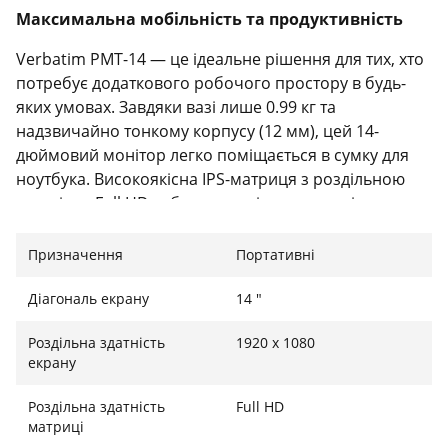
Максимальна мобільність та продуктивність
Verbatim PMT-14 — це ідеальне рішення для тих, хто
потребує додаткового робочого простору в будь-
яких умовах. Завдяки вазі лише 0.99 кг та
надзвичайно тонкому корпусу (12 мм), цей 14-
дюймовий монітор легко поміщається в сумку для
ноутбука. Високоякісна IPS-матриця з роздільною
здатністю Full HD забезпечує чітке та деталізоване
зображення, а широкі кути огляду 178° дозволяють
комфортно працювати над спільними проектами
Призначення
Портативні
або переглядати контент разом із колегами.
Діагональ екрану
14 "
Інтуїтивне сенсорне керування та мультимедіа
Роздільна здатність
1920 х 1080
Головною особливістю моделі є чутливий сенсорний
екрану
екран, що підтримує до 10 точок дотику одночасно.
Це перетворює монітор на потужний інструмент для
Роздільна здатність
Full HD
дизайну, швидкого редагування документів або
матриці