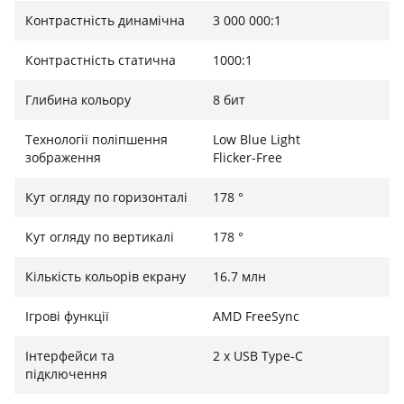
монітор Lenovo L15 USB-C легко носити з собою, він
Контрастність динамічна
3 000 000:1
оснащений захисним чохлом, який легко помістити
в сумку.
Контрастність статична
1000:1
Глибина кольору
8 бит
Технології поліпшення
Low Blue Light
зображення
Flicker-Free
Кут огляду по горизонталі
178 °
Кут огляду по вертикалі
178 °
Кількість кольорів екрану
16.7 млн
Ігрові функції
AMD FreeSync
Інтерфейси та
2 x USB Type-C
підключення