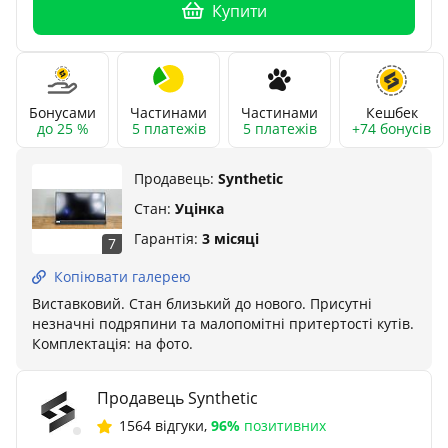
Купити
Бонусами
Частинами
Частинами
Кешбек
до 25 %
5 платежів
5 платежів
+74 бонусів
Продавець:
Synthetic
Стан:
Уцінка
Гарантія:
3 місяці
7
Копіювати галерею
Виставковий. Стан близький до нового. Присутні
незначні подряпини та малопомітні притертості кутів.
Комплектація: на фото.
Продавець Synthetic
1564 відгуки
,
96%
позитивних