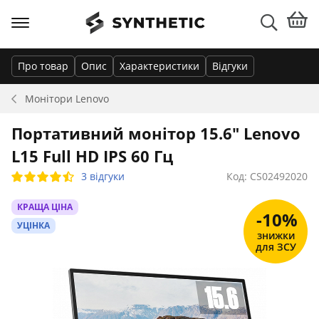
Про товар
Опис
Характеристики
Відгуки
Монітори
Lenovo
Портативний монітор 15.6" Lenovo
L15 Full HD IPS 60 Гц
3 відгуки
Код: CS02492020
КРАЩА ЦІНА
-10%
УЦІНКА
знижки
для ЗСУ