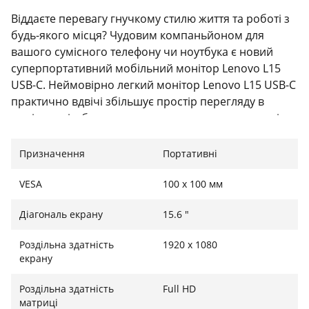
Віддаєте перевагу гнучкому стилю життя та роботі з
будь-якого місця? Чудовим компаньйоном для
вашого сумісного телефону чи ноутбука є новий
суперпортативний мобільний монітор Lenovo L15
USB-C. Неймовірно легкий монітор Lenovo L15 USB-C
практично вдвічі збільшує простір перегляду в
порівнянні з будь-яким екранованим пристроєм із
додатковими 15,6 дюймами екрану Full HD.
Призначення
Портативні
Легкість підключення
VESA
100 x 100 мм
Незалежно від того, яким відеовмістом ви
намагаєтеся насолоджуватися на маленькому екрані
Діагональ екрану
15.6 "
свого телефону на дистанційному режимі, ваші
враження від перегляду значно покращаться
Роздільна здатність
1920 х 1080
завдяки підключенню до цього більшого
екрану
портативного екрана, який можна заховати в
передній кишені вашої сумки, поки він не
Роздільна здатність
Full HD
матриці
знадобиться. Легко підключається за допомогою