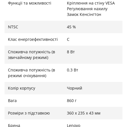
Функції та можливості
Кріплення на стіну VESA
Регулювання нахилу
Замок Кенсінгтон
NTSC
45 %
Клас енергоефективності
C
Споживча потужність (в
8 Вт
звичайному режимі)
Споживча потужність (в
0.3 Вт
режимі очікування)
Колір корпусу
Чорний
Вага
860 г
Розміри з підставкою
360 х 235 х 43 мм
Бренд
Lenovo