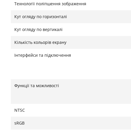
Технології поліпшення зображення
роботи будь-де.
Кут огляду по горизонталі
Знайшли помилку?
Повідомити
Кут огляду по вертикалі
Кількість кольорів екрану
Інтерфейси та підключення
Функції та можливості
NTSC
sRGB