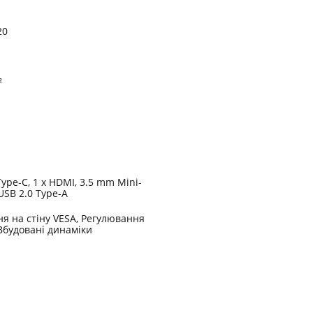
20
²
Type-C, 1 x HDMI, 3.5 mm Mini-
 USB 2.0 Type-A
я на стіну VESA, Регулювання
Вбудовані динаміки