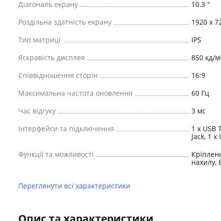
Діагональ екрану
10.3 "
Роздільна здатність екрану
1920 x 7
Тип матриці
IPS
Яскравість дисплея
850 кд/м
Співвідношення сторін
16:9
Максимальна частота оновлення
60 Гц
Час відгуку
3 мс
Інтерфейси та підключення
1 x USB 
Jack, 1 x
Функції та можливості
Кріпленн
нахилу, 
Переглянути всі характеристики
Опис та характеристики