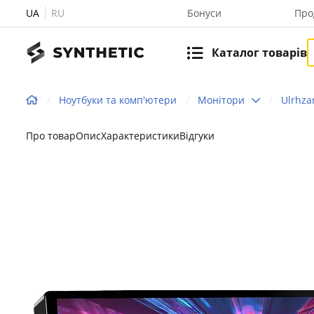
UA
RU
Бонуси
Про
Каталог товарів
Ноутбуки та комп'ютери
Монітори
Ulrhza
Про товар
Опис
Характеристики
Відгуки