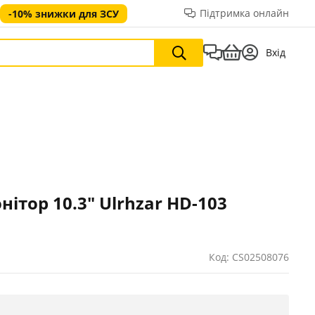
Підтримка онлайн
-10% знижки для ЗСУ
Вхід
ітор 10.3" Ulrhzar HD-103
Код: CS02508076