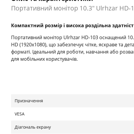
Портативний монітор 10.3" Ulrhzar HD-10
Компактний розмір і висока роздільна здатніст
Портативний монітор Ulrhzar HD-103 оснащений 10.
HD (1920x1080), що забезпечує чітке, яскраве та де
форматі. Ідеальний для роботи, навчання або розваг
для мобільних користувачів.
Якісна IPS-матриця
Технологія IPS гарантує реалістичну передачу кольо
Призначення
огляду — до 178°. Завдяки цьому монітор чудово пі
використання в ролі другого дисплея для ноутбука 
VESA
Діагональ екрану
Плавна робота і універсальність