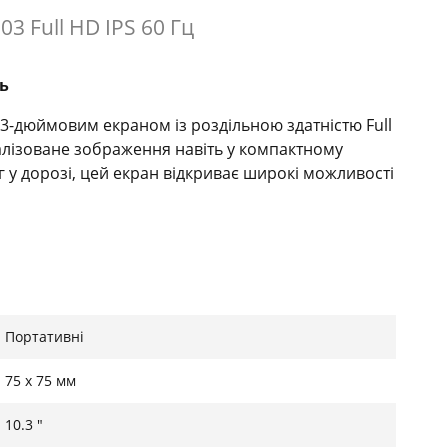
3 Full HD IPS 60 Гц
ь
3-дюймовим екраном із роздільною здатністю Full
талізоване зображення навіть у компактному
 у дорозі, цей екран відкриває широкі можливості
рів і стабільність зображення під будь-яким кутом
Портативні
дходить для перегляду відео, редагування фото або
чи смартфона.
75 x 75 мм
10.3 "