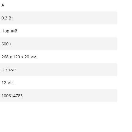
A
0.3 Вт
Чорний
600 г
268 х 120 х 20 мм
Ulrhzar
12 міс.
100614783