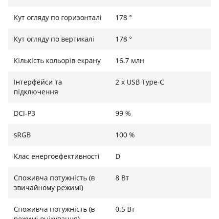
забезпечуючи плавну роботу з інтерфейсами.
Співвідношення сторін екрана 16:10 дає більше
Кут огляду по горизонталі
178 °
вертикального простору, що є зручним для
Кут огляду по вертикалі
178 °
програмістів, дизайнерів та тих, хто працює з
довгими документами.
Кількість кольорів екрану
16.7 млн
Інтерфейси та
2 x USB Type-C
Ідеальний супутник для багатозадачності
підключення
Портативний монітор LG 16MR70 значно підвищує
DCI-P3
99 %
вашу продуктивність, дозволяючи використовувати
два екрани одночасно. Це дозволяє працювати з
sRGB
100 %
кількома додатками, не перемикаючись між вікнами,
Клас енергоефективності
D
що економить час та зусилля.
Споживча потужність (в
8 Вт
звичайному режимі)
Споживча потужність (в
0.5 Вт
режимі очікування)