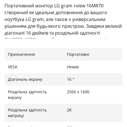
Портативний монітор LG gram +view 16MR70
створений як ідеальне доповнення до вашого
ноутбука LG gram, але також є універсальним
рішенням для будь-якого пристрою. Завдяки великій
діагоналі 16 дюймів та роздільній здатності
2K (2560x1600), він забезпечує виняткову чіткість та
деталізацію, що робить його незамінним для роботи
з графікою, відео, таблицями та документами.
Призначення
Портативні
Використання матриці IPS гарантує точну передачу
кольорів та широкі кути огляду, дозволяючи вам
VESA
Немає
насолоджуватися високоякісною картинкою, де б ви
Діагональ екрану
16 "
не знаходились.
Роздільна здатність
2560 х 1600
екрану
Один кабель для максимальної зручності
Роздільна здатність
2K
Ключовою перевагою моделі 16MR70 є її неймовірна
матриці
простота підключення. Завдяки двом універсальним