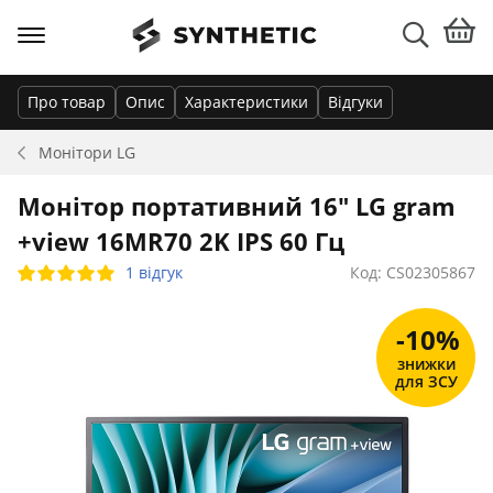
Про товар
Опис
Характеристики
Відгуки
Монітори
LG
Монітор портативний 16" LG gram
+view 16MR70 2K IPS 60 Гц
1 відгук
Код: CS02305867
-10%
знижки
для ЗСУ