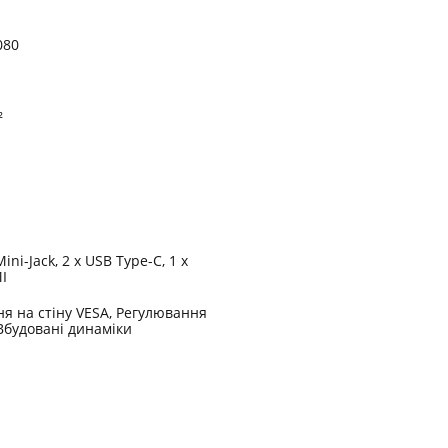
080
²
ini-Jack, 2 x USB Type-C, 1 x
I
я на стіну VESA, Регулювання
Вбудовані динаміки