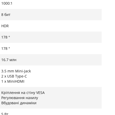
1000:1
8 бит
HDR
178 °
178 °
16.7 млн
3.5 mm Mini-Jack
2 x USB Type-C
1 x MiniHDMI
Кріплення на стіну VESA
Регулювання нахилу
Вбудовані динаміки
5 Вт