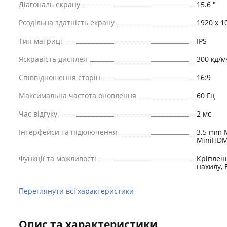
Діагональ екрану
15.6 "
Роздільна здатність екрану
1920 х 1
Тип матриці
IPS
Яскравість дисплея
300 кд/м
Співвідношення сторін
16:9
Максимальна частота оновлення
60 Гц
Час відгуку
2 мс
Інтерфейси та підключення
3.5 mm M
MiniHDM
Функції та можливості
Кріпленн
нахилу, 
Переглянути всі характеристики
Опис та характеристики