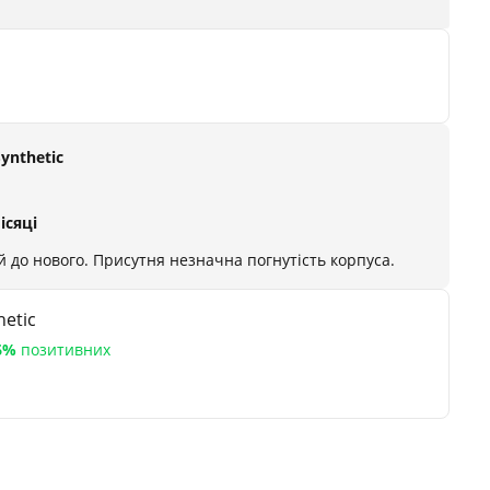
Synthetic
ісяці
 до нового. Присутня незначна погнутість корпуса.
etic
6%
позитивних