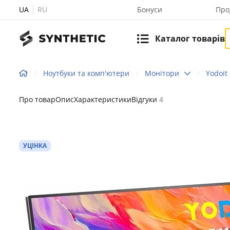
UA
RU
Бонуси
Про
Каталог товарів
Ноутбуки та комп'ютери
Монітори
Yodoit
Про товар
Опис
Характеристики
Відгуки
4
УЦІНКА