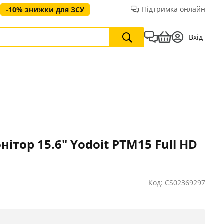
Підтримка онлайн
-10% знижки для ЗСУ
Вхід
ітор 15.6" Yodoit PTM15 Full HD
Код: CS02369297