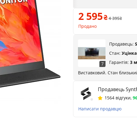
2 595
4 395
Продано
Продавець:
Стан:
Уцінка
Гарантія:
3 м
7
Виставковий. Стан близький
Продавець Synth
1564 відгуки
,
9
Написати продавцю