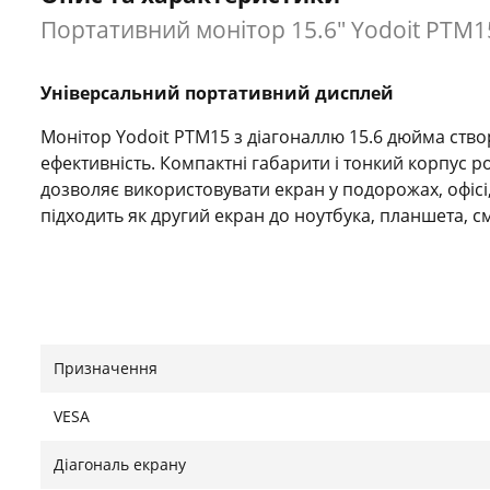
Портативний монітор 15.6" Yodoit PTM15 
Універсальний портативний дисплей
Монітор Yodoit PTM15 з діагоналлю 15.6 дюйма створ
ефективність. Компактні габарити і тонкий корпус 
дозволяє використовувати екран у подорожах, офісі
підходить як другий екран до ноутбука, планшета, с
Висока якість зображення
Завдяки роздільній здатності Full HD (1920×1080 пікс
Призначення
чітке та яскраве зображення з високим рівнем детал
огляду (до 178°), зберігаючи природні кольори та ви
VESA
Діагональ екрану
Гнучкість підключення