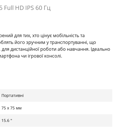
Full HD IPS 60 Гц
ений для тих, хто цінує мобільність та
роблять його зручним у транспортуванні, що
, для дистанційної роботи або навчання. Ідеально
мартфона чи ігрової консолі.
елів) і частоті оновлення 60 Гц, дисплей передає
Портативні
ізації. Якісна IPS-матриця забезпечує широкі кути
соку контрастність під будь-яким кутом.
75 x 75 мм
15.6 "