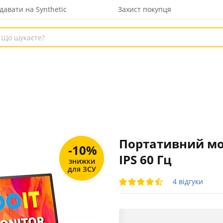
давати на Synthetic
Захист покупця
Портативний мон
-10%
IPS 60 Гц
знижки
для ЗСУ
4 відгуки