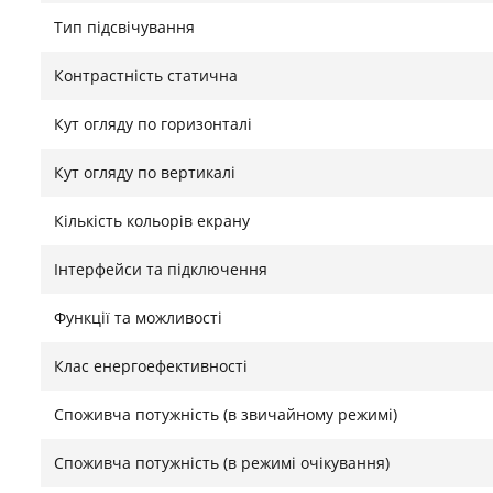
версії веб-сайтів.
Тип підсвічування
Знайшли помилку?
Повідомити
Контрастність статична
Кут огляду по горизонталі
Кут огляду по вертикалі
Кількість кольорів екрану
Інтерфейси та підключення
Функції та можливості
Клас енергоефективності
Споживча потужність (в звичайному режимі)
Споживча потужність (в режимі очікування)