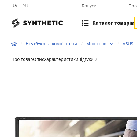
UA
RU
Бонуси
Про
Каталог товарів
Ноутбуки та комп'ютери
Монітори
ASUS
Про товар
Опис
Характеристики
Відгуки
2