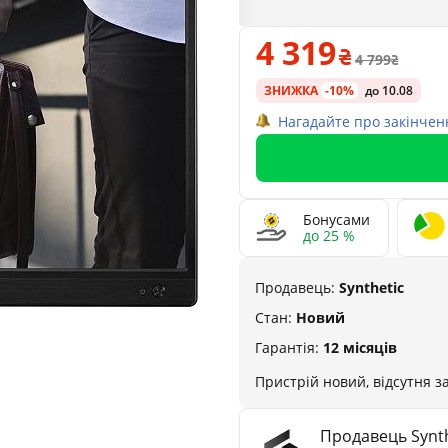
4 319
4 799
ЗНИЖКА
-10%
до 10.08
Нагадайте про закінчен
Бонусами
до 25 %
Продавець:
Synthetic
Стан:
Новий
Гарантія:
12 місяців
Пристрій новий, відсутня з
Продавець Synth