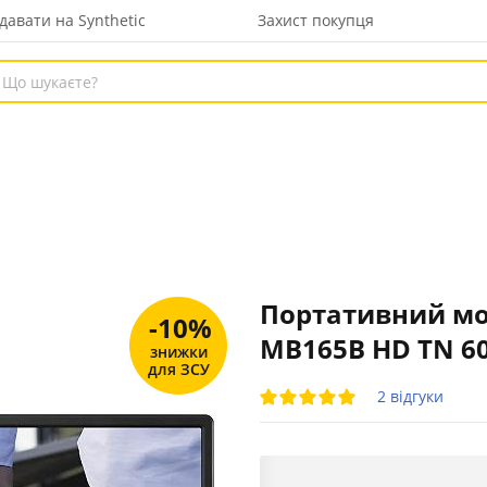
давати на Synthetic
Захист покупця
Портативний мон
-10%
MB165B HD TN 60
знижки
для ЗСУ
2 відгуки