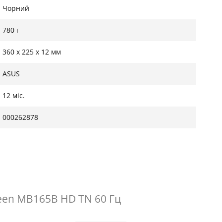
Чорний
780 г
360 х 225 х 12 мм
ASUS
12 міс.
000262878
een MB165B HD TN 60 Гц