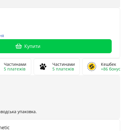
ня
Купити
Частинами
Частинами
Кешбек
5 платежів
5 платежів
+86 бонусів
аводська упаковка.
etic