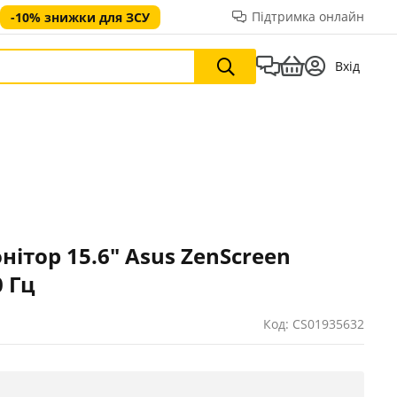
Підтримка онлайн
-10% знижки для ЗСУ
Вхід
ітор 15.6" Asus ZenScreen
 Гц
Код: CS01935632