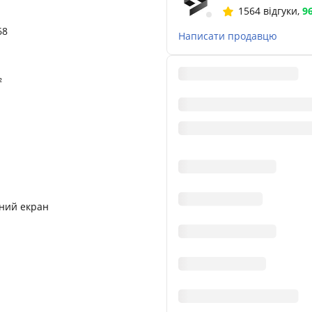
1564 відгуки
,
9
68
Написати продавцю
²
ний екран