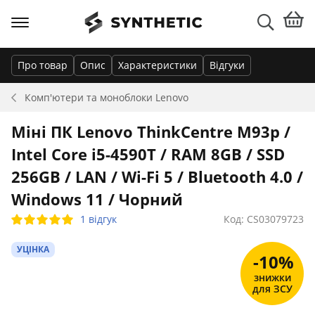
Про товар
Опис
Характеристики
Відгуки
Комп'ютери та моноблоки
Lenovo
Міні ПК Lenovo ThinkCentre M93p /
Intel Core i5-4590T / RAM 8GB / SSD
256GB / LAN / Wi-Fi 5 / Bluetooth 4.0 /
Windows 11 / Чорний
1 відгук
Код: CS03079723
УЦІНКА
-10%
знижки
для ЗСУ