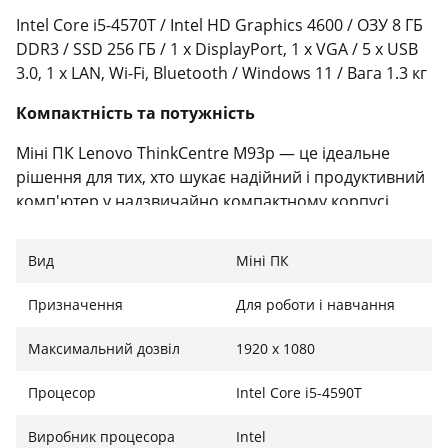
Intel Core i5-4570T / Intel HD Graphics 4600 / ОЗУ 8 ГБ
DDR3 / SSD 256 ГБ / 1 x DisplayPort, 1 x VGA / 5 x USB
3.0, 1 x LAN, Wi-Fi, Bluetooth / Windows 11 / Вага 1.3 кг
Компактність та потужність
Міні ПК Lenovo ThinkCentre M93p — це ідеальне
рішення для тих, хто шукає надійний і продуктивний
комп'ютер у надзвичайно компактному корпусі.
Завдяки продуманому дизайну, він легко
інтегрується в будь-яке робоче середовище,
Вид
Міні ПК
економлячи простір і забезпечуючи порядок на
столі. Ця модель розроблена для ефективного
Призначення
Для роботи і навчання
виконання повсякденних завдань, від офісної
роботи до мультимедійних розваг.
Максимальний дозвіл
1920 x 1080
Основні характеристики
Процесор
Intel Core i5-4590T
Цей мініатюрний комп'ютер оснащений
Виробник процесора
Intel