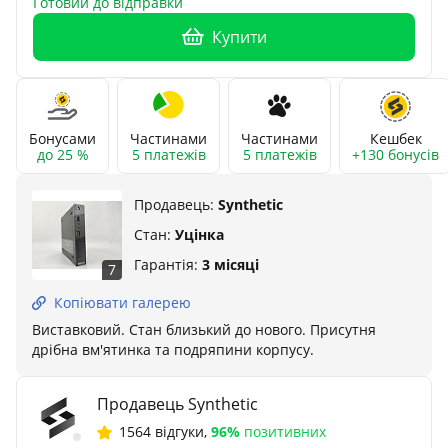
Готовий до відправки
Купити
Бонусами
Частинами
Частинами
Кешбек
до 25 %
5 платежів
5 платежів
+130 бонусів
Продавець:
Synthetic
Стан:
Уцінка
Гарантія:
3 місяці
7
Копіювати галерею
Виставковий. Стан близький до нового. Присутня
дрібна вм'ятинка та подряпини корпусу.
Продавець Synthetic
1564 відгуки
,
96%
позитивних