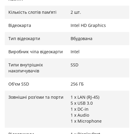
пристроїв. Його компактні розміри та легка вага
роблять його зручним для транспортування або
Кількість слотів пам'яті
2 шт.
швидкої зміни робочого місця. Це надійне рішення
Відеокарта
Intel HD Graphics
для дому, офісу чи навчальних закладів, де важливі
продуктивність та економія простору.
Тип відеокарти
Вбудована
Виробник чіпа відеокарти
Intel
Типи внутрішніх
SSD
накопичувачів
Об'єм SSD
256 ГБ
Зовнішні роз'єми та порти
1 x LAN (RJ-45)
5 x USB 3.0
1 x DC-in
1 x Audio
1 x Microphone