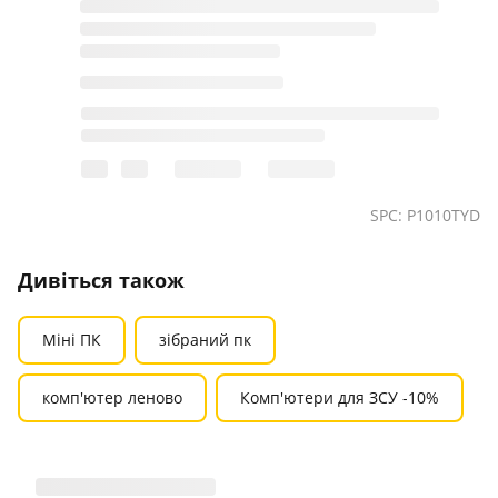
SPC: P1010TYD
Дивіться також
Міні ПК
зібраний пк
комп'ютер леново
Комп'ютери для ЗСУ -10%