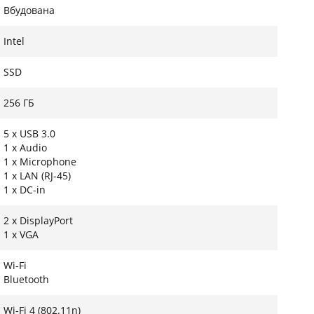
Вбудована
Intel
SSD
256 ГБ
5 x USB 3.0
1 x Audio
1 x Microphone
1 x LAN (RJ-45)
1 x DC-in
2 x DisplayPort
1 x VGA
Wi-Fi
Bluetooth
Wi-Fi 4 (802.11n)