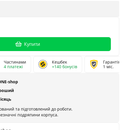
Купити
Частинами
Кешбек
Гарантія
4 платежі
+140 бонусів
1 міс.
ONE-shop
ороший
місяць
ований та підготовлений до роботи.
 незначні подряпини корпуса.