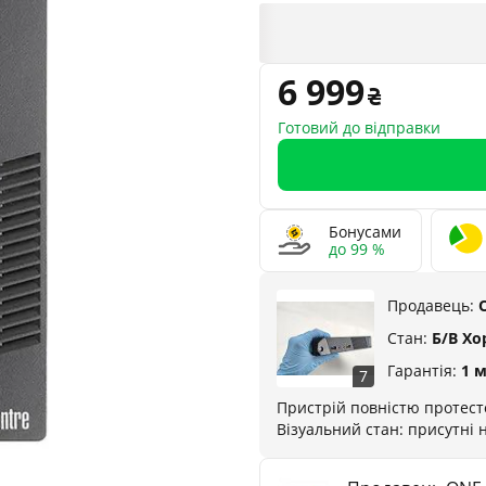
6 999
Готовий до відправки
Бонусами
до 99 %
Продавець:
Стан:
Б/В Х
Гарантія:
1 
7
Пристрій повністю протест
Візуальний стан: присутні