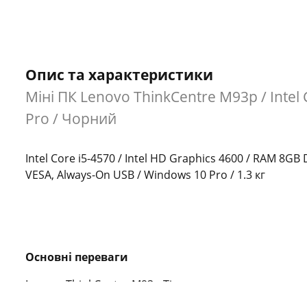
Опис та характеристики
Міні ПК Lenovo ThinkCentre M93p / Intel C
Pro / Чорний
Intel Core i5-4570 / Intel HD Graphics 4600 / RAM 8GB D
VESA, Always-On USB / Windows 10 Pro / 1.3 кг
Основні переваги
Lenovo ThinkCentre M93p Tiny — це ультракомпактни
продуктивність із мінімальними розмірами. Він ідеа