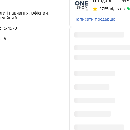
Продавець ONE
2765 відгуків
,
9
ти і навчання, Офісний,
едійний
Написати продавцю
e i5-4570
e i5