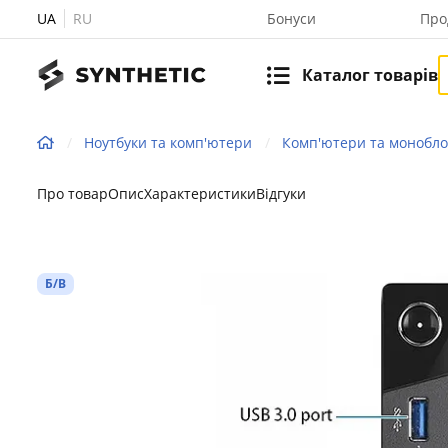
UA
RU
Бонуси
Про
Каталог товарів
Ноутбуки та комп'ютери
Комп'ютери та монобл
Про товар
Опис
Характеристики
Відгуки
Б/В