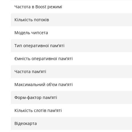
Частота в Boost режимі
Додаткові можливості
Кількість потоків
Lenovo ThinkCentre M93p Tiny підтримує бездротові с
Модель чипсета
зручність підключення до мережі й зовнішніх пристро
енергоефективний блок живлення економить ресурс
Тип оперативної пам'яті
стабільну роботу з сучасними програмами.​
Ємність оперативної пам'яті
Знайшли помилку?
Повідомити
Частота пам'яті
Максимальний об'єм пам'яті
Форм-фактор пам'яті
Кількість слотів пам'яті
Відеокарта