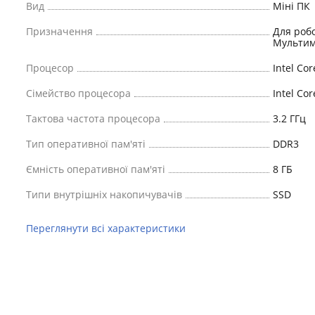
Вид
Міні ПК
Призначення
Для робо
Мультим
Процесор
Intel Cor
Сімейство процесора
Intel Cor
Тактова частота процесора
3.2 ГГц
Тип оперативної пам'яті
DDR3
Ємність оперативної пам'яті
8 ГБ
Типи внутрішніх накопичувачів
SSD
Переглянути всі характеристики