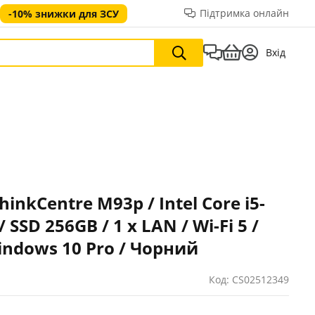
Підтримка онлайн
-10% знижки для ЗСУ
Вхід
inkCentre M93p / Intel Core i5-
 SSD 256GB / 1 x LAN / Wi-Fi 5 /
Windows 10 Pro / Чорний
Код: CS02512349