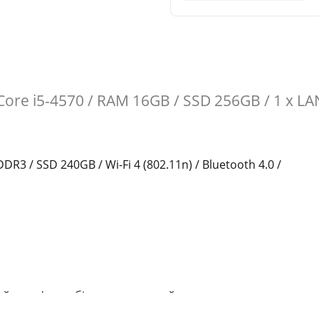
ore i5-4570 / RAM 16GB / SSD 256GB / 1 x LAN 
DR3 / SSD 240GB / Wi-Fi 4 (802.11n) / Bluetooth 4.0 /
й комп'ютер бізнес-класу, який поєднує високу
льно підійде для офісної роботи, навчання та