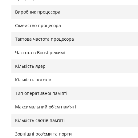
Виробник процесора
Компактний дизайн і різноманіття портів
Сімейство процесора
NUC 11 Essential має компактний дизайн, який заощ
Тактова частота процесора
металевим внутрішнім каркасом, що додає міцності. 
монтажу для зручності використання. Міні-ПК осна
Частота в Boost режимі
та шістьма USB-портами, що забезпечує широкі мож
периферії.
Кількість ядер
Кількість потоків
Висока продуктивність на базі новітніх технолог
Тип оперативної пам'яті
NUC 11 Essential побудований на основі новітніх тех
Максимальний об'єм пам'яті
продуктивність і надійність для різних застосувань,
роботу, потокову передачу та цифрові вивіски.
Кількість слотів пам'яті
Знайшли помилку?
Повідомити
Зовнішні роз'єми та порти