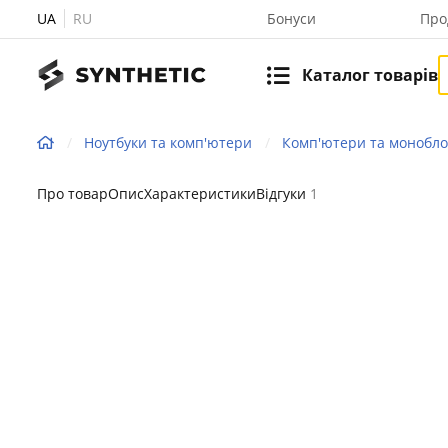
UA
RU
Бонуси
Про
Каталог товарів
Ноутбуки та комп'ютери
Комп'ютери та монобл
Про товар
Опис
Характеристики
Відгуки
1