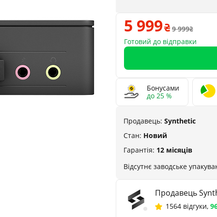
5 999
9 999
Готовий до відправки
Бонусами
до 25 %
Продавець:
Synthetic
Стан:
Новий
Гарантія:
12 місяців
Відсутнє заводське упакува
Продавець Synth
1564 відгуки
,
9