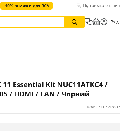
Підтримка онлайн
-10% знижки для ЗСУ
Вхід
 11 Essential Kit NUC11ATKC4 /
505 / HDMI / LAN / Чорний
Код: CS01942897