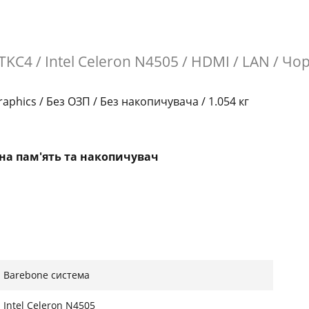
ATKC4 / Intel Celeron N4505 / HDMI / LAN / Ч
 Graphics / Без ОЗП / Без накопичувача / 1.054 кг
вна пам'ять та накопичувач
вчання та вдосконалення, дозволяючи залишатися
ує неперевершені візуальні ефекти та захоплюючий
для інтерактивного навчання. NUC 11 Essential
Barebone система
кламних кіосків з підтримкою двох дисплеїв
Intel Celeron N4505