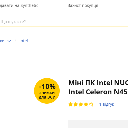
давати на Synthetic
Захист покупця
оки
Intel
Міні ПК Intel NUC
-10%
Intel Celeron N4
знижки
для ЗСУ
1 відгук