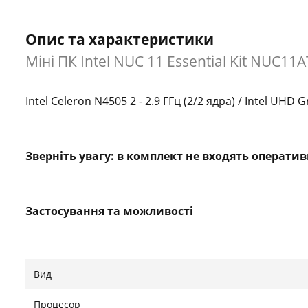
Опис та характеристики
Міні ПК Intel NUC 11 Essential Kit NUC11
Intel Celeron N4505 2 - 2.9 ГГц (2/2 ядра) / Intel UHD
Зверніть увагу: в комплект не входять операти
Застосування та можливості
Цей міні-ПК ідеально підходить для створення, на
на зв'язку з друзями по всьому світу. Він забезпеч
звук, підтримуючи новітні програми та інструменти 
Вид
також є безкомпромісним рішенням для цифрових ре
високої 4K роздільної здатності.
Процесор