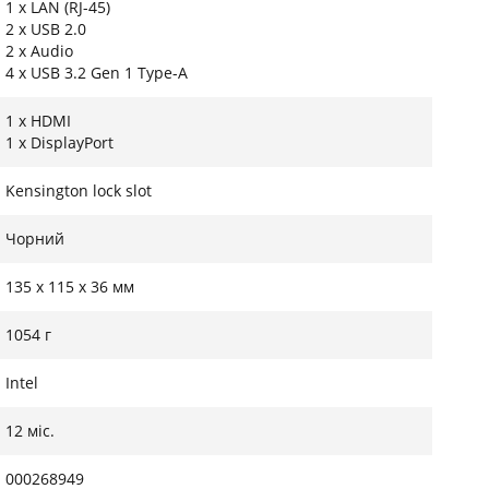
1 x LAN (RJ-45)
2 x USB 2.0
2 x Audio
4 x USB 3.2 Gen 1 Type-A
1 x HDMI
1 x DisplayPort
Kensington lock slot
Чорний
135 х 115 х 36 мм
1054 г
Intel
12 міс.
000268949