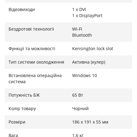
Відеовиходи
1 x DVI
1 x DisplayPort
Бездротові технології
Wi-Fi
Bluetooth
Функції та можливості
Kensington lock slot
Тип системи охолодження
Активна (кулер)
Встановлена операційна
Windows 10
система
Потужність БЖ
65 Вт
Колір товару
Чорний
Розміри
186 х 191 х 55 мм
Вага
1.6 кг