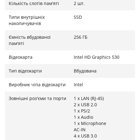
Завдяки цьому Fujitsu ESPRIMO Q556/2 підходить для
Кількість слотів пам'яті
2 шт.
виконання як повсякденних завдань, так і більш
складних офісних чи мультимедійних сценаріїв.
Типи внутрішніх
SSD
накопичувачів
Ємність вбудованої
256 ГБ
Енергоефективність і надійність
пам'яті
Fujitsu ESPRIMO Q556/2 споживає лише 65 Вт енергії,
Відеокарта
Intel HD Graphics 530
що робить його економним і екологічним
рішенням. Цей міні-ПК спроектований з
Тип відеокарти
Вбудована
урахуванням довговічності та стабільності роботи,
тому стане надійним інструментом для роботи та
Виробник чіпа відеокарти
Intel
розваг. Його міцний корпус і якісні компоненти
гарантують тривалий термін експлуатації.
Зовнішні роз'єми та порти
1 x LAN (RJ-45)
2 x USB 2.0
1 x PS/2
1 x Audio
1 x Microphone
AC-IN
4 x USB 3.0