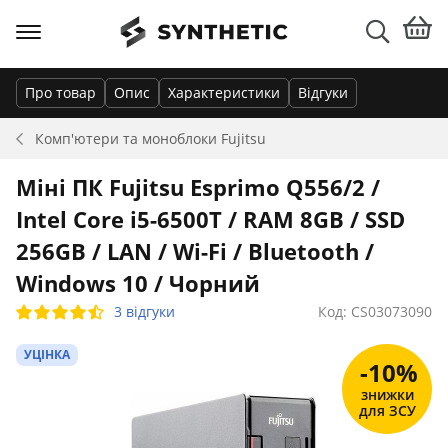
Про товар
Опис
Характеристики
Відгуки
Комп'ютери та моноблоки
Fujitsu
Міні ПК Fujitsu Esprimo Q556/2 /
Intel Core i5-6500T / RAM 8GB / SSD
256GB / LAN / Wi-Fi / Bluetooth /
Windows 10 / Чорний
3 відгуки
Код: CS03073090
УЦІНКА
-10%
знижки
для ЗСУ