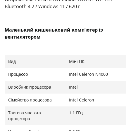
Bluetooth 4.2 / Windows 11 / 620 г
Маленький кишеньковий комп’ютер із
вентилятором
Цей компактний комп’ютер надзвичайно
мініатюрного розміру. Навіть мобільний телефон
Вид
Міні ПК
більший і поміщається в кишені або сумці, що
дозволяє його легко носити під час подорожей і
Процесор
Intel Celeron N4000
відряджень. Оснащений ефективнішим і тихішим
вентилятором 0 дБ для плавної роботи та швидкої
Виробник процесора
Intel
багатозадачності.
Сімейство процесора
Intel Celeron
Тактова частота
1.1 ГГц
Відмовтеся від розмитих і монотонних кольорів
процесора
Micro PC - це не тільки офісний комп'ютер, а й HTPC.