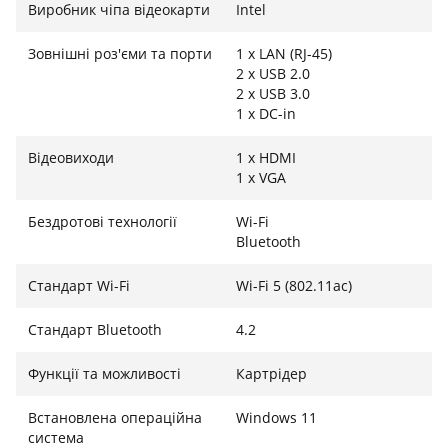
Виробник чіпа відеокарти
Intel
складність.
Зовнішні роз'єми та порти
1 x LAN (RJ-45)
2 x USB 2.0
2 x USB 3.0
1 x DC-in
Відеовиходи
1 x HDMI
1 x VGA
Бездротові технології
Wi-Fi
Bluetooth
Стандарт Wi-Fi
Wi-Fi 5 (802.11ac)
Стандарт Bluetooth
4.2
Функції та можливості
Картрідер
Встановлена операційна
Windows 11
система