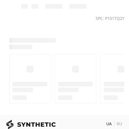
SPC: P101TQ2Y
UA
RU