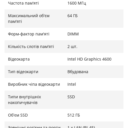
Частота пам'яті
1600 МГц
монітори. Підтримка Gigabit LAN дозволяє
підключатися до проводового інтернету для
Максимальний об'єм
64 ГБ
максимальної стабільності роботи.
пам'яті
Форм-фактор пам'яті
DIMM
Мультимедіа та зручність використання
Кількість слотів пам'яті
2 шт.
Вбудований DVD+RW привід дозволяє читати та
Відеокарта
Intel HD Graphics 4600
записувати диски, Windows 11 забезпечує сучасний
інтерфейс і всі необхідні функції для роботи,
Тип відеокарти
Вбудована
навчання та розваг, а компактний чорний корпус
легко інтегрується в будь-який офіс або домашнє
Виробник чіпа відеокарти
Intel
середовище.
Типи внутрішніх
SSD
накопичувачів
Об'єм SSD
512 ГБ
Зовнішні роз'єми та порти
1 x LAN (RJ-45)