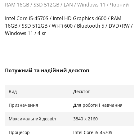
RAM 16GB / SSD 512GB / LAN / Windows 11 / Чорний
Intel Core i5-4570S / Intel HD Graphics 4600 / RAM
16GB / SSD 512GB / Wi-Fi 600 / Bluetooth 5 / DVD+RW /
Windows 11 / 4 кг
Потужний та надійний десктоп
PC AEROCOOL CS-103 обладнаний процесором Intel
Core i5-4570S з чотирма ядрами та частотою до 3.6
Вид
Десктоп
ГГц у Turbo-режимі, що забезпечує високу
продуктивність для роботи з офісними програмами,
Призначення
Для роботи і навчання
мультимедійними додатками та навчанням.
Максимальний дозвіл
3840 x 2160
Інтегрована відеокарта Intel HD Graphics 4600
дозволяє обробляти графіку та переглядати контент
Процесор
Intel Core i5-4570S
у високій якості без додаткових витрат на дискретну