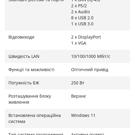
2 x PS/2
2 x Audio
8 x USB 2.0
1 x USB 3.0
Відеовиходи
2 x DisplayPort
1 x VGA
Швидкість LAN
10/100/1000 Мбіт/с
Функції та можливості
Оптичний привід
Потужність БЖ
250 Вт
Розташування блоку
Верхнє
живлення
Встановлена операційна
Windows 11
система
Тип системи охолодження
Активна (кулер)