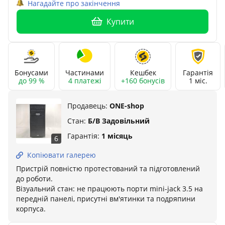
Нагадайте про закінчення
Купити
Бонусами
Частинами
Кешбек
Гарантія
до 99 %
4 платежі
+160 бонусів
1 міс.
Продавець:
ONE-shop
Стан:
Б/В Задовільний
Гарантія:
1 місяць
6
Копіювати галерею
Пристрій повністю протестований та підготовлений
до роботи.
Візуальний стан: не працюють порти mini-jack 3.5 на
передній панелі, присутні вм'ятинки та подряпини
корпуса.