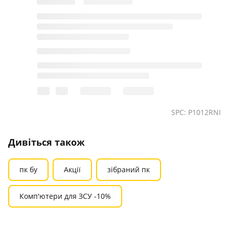
SPC: P1012RNI
Дивіться також
пк бу
Акції
зібраний пк
Комп'ютери для ЗСУ -10%