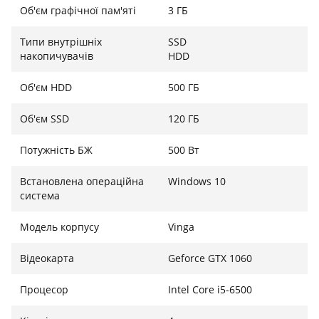
Об'єм графічної пам'яті
3 ГБ
Типи внутрішніх
SSD
накопичувачів
HDD
Об'єм HDD
500 ГБ
Об'єм SSD
120 ГБ
Потужність БЖ
500 Вт
Встановлена операційна
Windows 10
система
Модель корпусу
Vinga
Відеокарта
Geforce GTX 1060
Процесор
Intel Core i5-6500