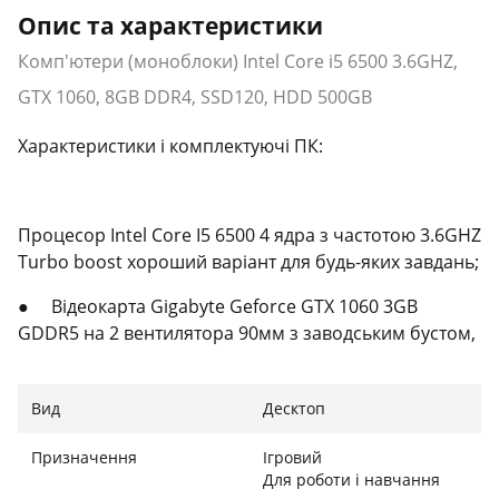
Опис та характеристики
Комп'ютери (моноблоки) Intel Core i5 6500 3.6GHZ,
GTX 1060, 8GB DDR4, SSD120, HDD 500GB
Характеристики і комплектуючі ПК:
Процесор Intel Core I5 6500 4 ядра з частотою 3.6GHZ
Turbo boost хороший варіант для будь-яких завдань;
● ⠀ Відеокарта Gigabyte Geforce GTX 1060 3GB
GDDR5 на 2 вентилятора 90мм з заводським бустом,
працює тихо і не нагрівається. Завантажити всі
сучасні ігри з
Вид
Десктоп
на запас;
Призначення
Ігровий
●
Для роботи і навчання