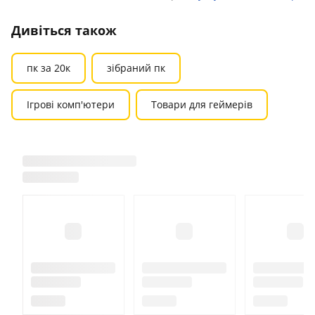
Дивіться також
пк за 20к
зібраний пк
Ігрові комп'ютери
Товари для геймерів