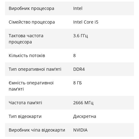
• 8 ГБ оперативної пам'яті DDR4 2666MHZ;
Виробник процесора
Intel
• SSD 120 Гб kingston;
Сімейство процесора
Intel Core i5
●
Тактова частота
3.6 ГГц
процесора
● ⠀Блок енергії на 500 Вт з 120 мм вентилятором,
потужність струму 40 ампер, є всі необхідні доп
Кількість потоків
8
енергії і захист від короткого замкування;
Тип оперативної пам'яті
DDR4
• Корпус Vinga;
Операційна система: Windows 10.
Ємність оперативної
8 ГБ
пам'яті
Частота пам'яті
2666 МГц
Тип відеокарти
Дискретна
Виробник чіпа відеокарти
NVIDIA