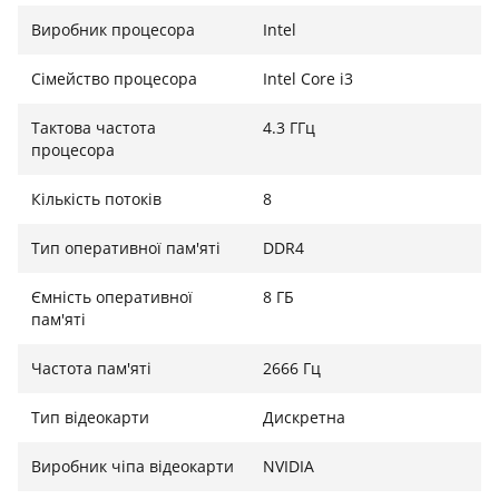
● ⠀ жорсткий диск Seagate barracuda 500GB 7200об
Виробник процесора
Intel
працює шустро і тихо;
Сімейство процесора
Intel Core i3
• SSD на 120 Гб SATAIII;
Тактова частота
4.3 ГГц
● ⠀Блок наповнення Recom 500 Plus2 Австрія, тихий
процесора
блок має захист від перевантаження , короткого
замкування, датчик обертання вентилятора , всі
Кількість потоків
8
необхідні доп наповнення , надійний;
Тип оперативної пам'яті
DDR4
Корпус GameMax G561 White має 3 120 мм
вентилятора, відмінну циркуляцію повітря, що
Ємність оперативної
8 ГБ
збільшує тривалість життя комплектувань;
пам'яті
Операційна система: Windows 10.
Частота пам'яті
2666 Гц
Тип відеокарти
Дискретна
Виробник чіпа відеокарти
NVIDIA