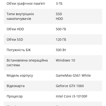
Об'єм графічної пам'яті
3 ГБ
Типи внутрішніх
SSD
накопичувачів
HDD
Об'єм HDD
500 ГБ
Об'єм SSD
120 ГБ
Потужність БЖ
500 Вт
Встановлена операційна
Windows 10
система
Модель корпусу
GameMax G561 White
Відеокарта
Geforce GTX 1060
Процесор
Intel Core i3-10100F