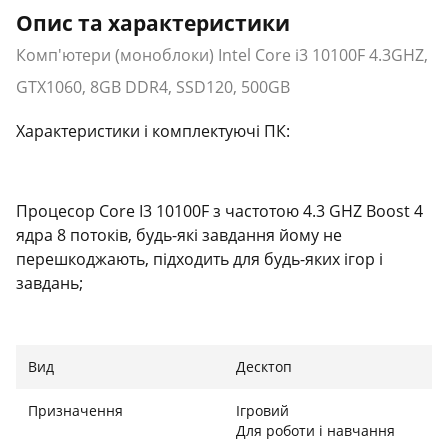
Опис та характеристики
Комп'ютери (моноблоки) Intel Core i3 10100F 4.3GHZ,
GTX1060, 8GB DDR4, SSD120, 500GB
Характеристики і комплектуючі ПК:
Процесор Core I3 10100F з частотою 4.3 GHZ Boost 4
ядра 8 потоків, будь-які завдання йому не
перешкоджають, підходить для будь-яких ігор і
завдань;
●
●
Вид
Десктоп
Оперативна пам'ять 8 ГБ DDR4 однією планкою на 8
Призначення
Ігровий
ГБ можна розширити до 32 ГБ;
Для роботи і навчання