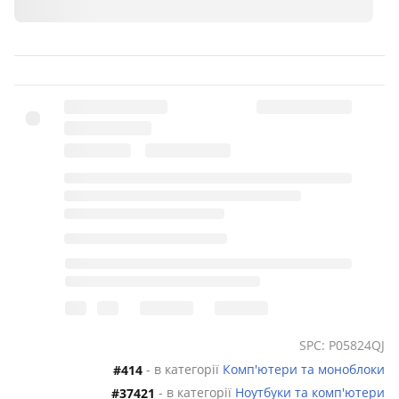
SPC: P05824QJ
- в категорії
Комп'ютери та моноблоки
#414
- в категорії
Ноутбуки та комп'ютери
#37421