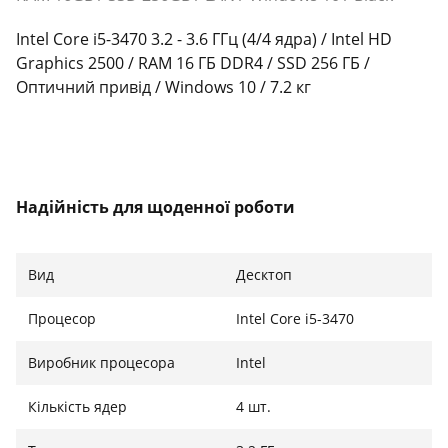
Intel Core i5-3470 3.2 - 3.6 ГГц (4/4 ядра) / Intel HD
Graphics 2500 / RAM 16 ГБ DDR4 / SSD 256 ГБ /
Оптичний привід / Windows 10 / 7.2 кг
Надійність для щоденної роботи
Комп’ютер HP Compaq 6300 Pro — це класичне
рішення для офісних і домашніх завдань. Він
Вид
Десктоп
побудований на базі перевіреної часом платформи
та забезпечує стабільну роботу з офісними
Процесор
Intel Core i5-3470
програмами, навчанням, інтернет-серфінгом та
Виробник процесора
Intel
мультимедіа. Завдяки компактному форм-фактору та
строгому дизайну у чорному кольорі цей ПК легко
Кількість ядер
4 шт.
вписується у будь-яке робоче середовище.