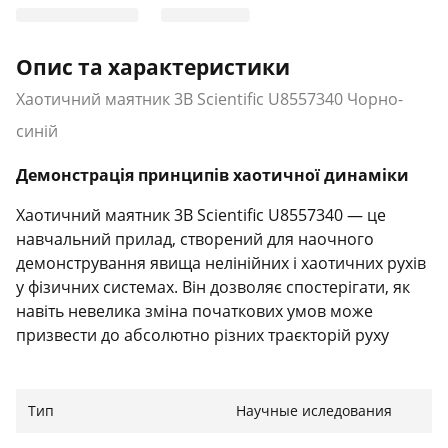
Опис та характеристики
Хаотичний маятник 3B Scientific U8557340 Чорно-
синій
Демонстрація принципів хаотичної динаміки
Хаотичний маятник 3B Scientific U8557340 — це
навчальний прилад, створений для наочного
демонстрування явища нелінійних і хаотичних рухів
у фізичних системах. Він дозволяє спостерігати, як
навіть невелика зміна початкових умов може
призвести до абсолютно різних траєкторій руху
маятника.
Тип
Научные иследования
Якісна конструкція та привабливий дизайн