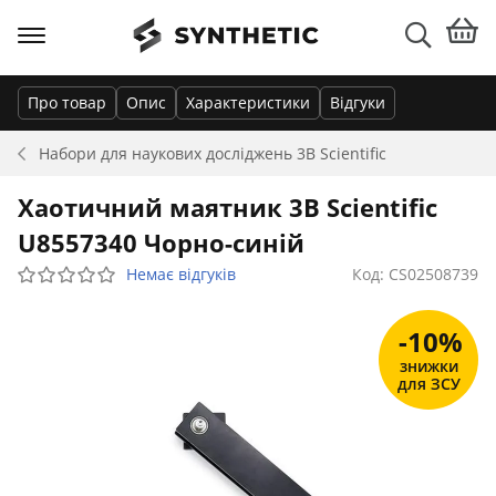
Про товар
Опис
Характеристики
Відгуки
Набори для наукових досліджень
3B Scientific
Хаотичний маятник 3B Scientific
U8557340 Чорно-синій
Немає відгуків
Код: CS02508739
-10%
знижки
для ЗСУ