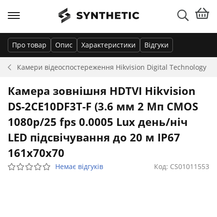
Про товар
Опис
Характеристики
Відгуки
Камери відеоспостереження
Hikvision Digital Technology
Камера зовнішня HDTVI Hikvision
DS-2CE10DF3T-F (3.6 мм 2 Мп CMOS
1080p/25 fps 0.0005 Lux день/ніч
LED підсвічування до 20 м IP67
161х70х70
Немає відгуків
Код: CS01011553