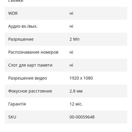
съемки
WDR
ні
Аудио вх./вых.
ні
Разрешение
2 Мп
Распознавание номеров
ні
Слот для карт памяти
ні
Разрешение видео
1920 х 1080
Фокусное расстояние
2.8 мм
Гарантія
12 міс.
SKU
00-00059648