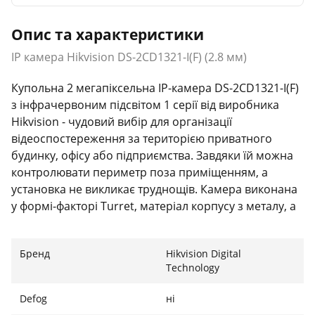
Опис та характеристики
IP камера Hikvision DS-2CD1321-I(F) (2.8 мм)
Купольна 2 мегапіксельна IP-камера DS-2CD1321-I(F)
з інфрачервоним підсвітом 1 серії від виробника
Hikvision - чудовий вибір для організації
відеоспостереження за територією приватного
будинку, офісу або підприємства. Завдяки їй можна
контролювати периметр поза приміщенням, а
установка не викликає труднощів. Камера виконана
у формі-факторі Turret, матеріал корпусу з металу, а
нижнє фіксація з пластику. Зовнішні інтерфейси
представлені у вигляді кошика з двома розтягами
Бренд
Hikvision Digital
типу мама: дієта DC 12В і мережевий інтерфейс RJ45 з
Technology
підтримкою PoE.
Defog
ні