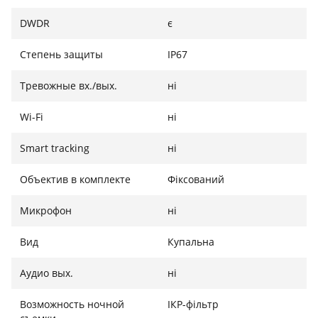
DWDR
є
Степень защиты
IP67
Тревожные вх./вых.
ні
Wi-Fi
ні
Smart tracking
ні
Объектив в комплекте
Фіксований
Микрофон
ні
Вид
Купальна
Аудио вых.
ні
Возможность ночной
ІКР-фільтр