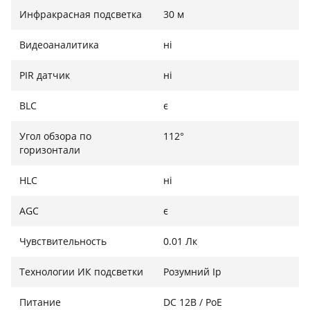
Инфракрасная подсветка
30 м
Видеоаналитика
ні
PIR датчик
ні
BLC
є
Угол обзора по
112°
горизонтали
HLC
ні
AGC
є
Чувствительность
0.01 Лк
Технологии ИК подсветки
Розумний Ір
Питание
DC 12В / PoE