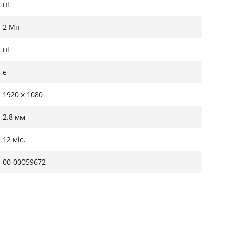
ні
2 Мп
ні
є
1920 х 1080
2.8 мм
12 міс.
00-00059672