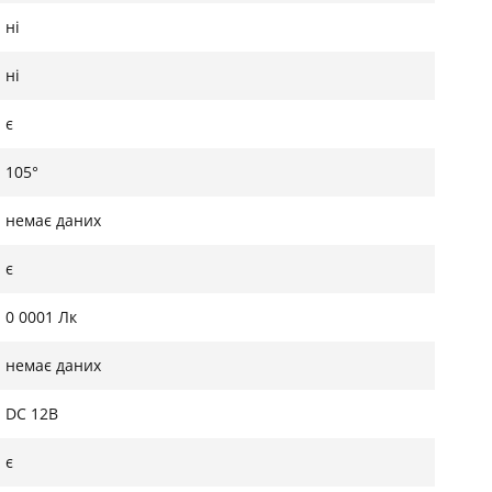
ні
ні
є
105°
немає даних
є
0 0001 Лк
немає даних
DC 12В
є