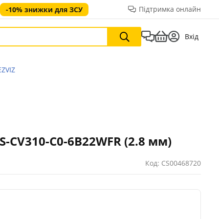
Підтримка онлайн
-10% знижки для ЗСУ
Вхід
EZVIZ
CS-CV310-C0-6B22WFR (2.8 мм)
Код: CS00468720