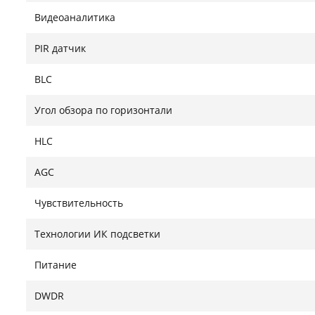
Видеоаналитика
PIR датчик
BLC
Угол обзора по горизонтали
HLC
AGC
Чувствительность
Технологии ИК подсветки
Питание
DWDR