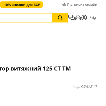
Підтримка онлайн
-10% знижки для ЗСУ
Вхід
т
тор витяжний 125 СТ ТМ
Код: CSVLAFI47