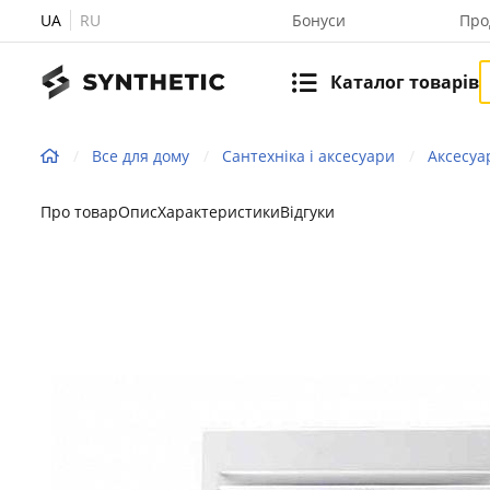
UA
RU
Бонуси
Про
Каталог товарів
Все для дому
Сантехніка і аксесуари
Аксесуа
Про товар
Опис
Характеристики
Відгуки