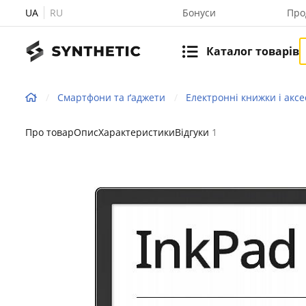
UA
RU
Бонуси
Про
Каталог товарів
Смартфони та ґаджети
Електронні книжки і акс
Про товар
Опис
Характеристики
Відгуки
1