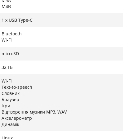
M4A
M4B
1 x USB Type-C
Bluetooth
Wi-Fi
microSD
32 ГБ
Wi-Fi
Text-to-speech
Словник
Браузер
Ігри
Відтворення музики MP3, WAV
Акселерометр
Динамік
Linux