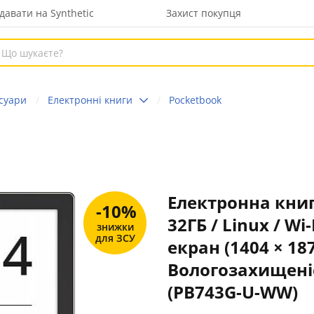
давати на Synthetic
Захист покупця
есуари
Електронні книги
Pocketbook
Електронна книга
-10%
32ГБ / Linux / Wi
знижки
для ЗСУ
екран (1404 × 18
Вологозахищеніс
(PB743G-U-WW)