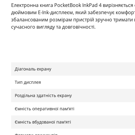
Електронна книга PocketBook InkPad 4 вирізняється
дюймовим E-Ink-дисплеєм, який забезпечує комфортн
збалансованим розмірам пристрій зручно тримати в 
сучасного вигляду та довговічності.
Висока якість зображення та комфорт для очей
Екран з роздільною здатністю 1404×1872 пікселів га
Діагональ екрану
максимально наближаючи відчуття до читання з пап
яскравість і температуру підсвічування, створюючи
Тип дисплея
без перевтоми очей. Сенсорне керування забезпечує
Роздільна здатність екрану
Вологозахист і розширені мультимедійні можл
Ємність оперативної пам'яті
Модель має ступінь захисту IPX8, що дозволяє безп
Ємність вбудованої пам'яті
час подорожей. Крім текстових форматів, PocketBook