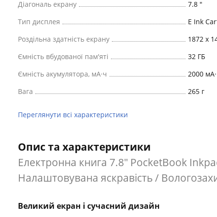
Діагональ екрану
7.8 "
Тип дисплея
E Ink Car
Роздільна здатність екрану
1872 х 1
Ємність вбудованої пам'яті
32 ГБ
Ємність акумулятора, мА·ч
2000 мА·
Вага
265 г
Переглянути всі характеристики
Опис та характеристики
Електронна книга 7.8" PocketBook Inkpad 4
Налаштовувана яскравість / Вологозахи
Великий екран і сучасний дизайн