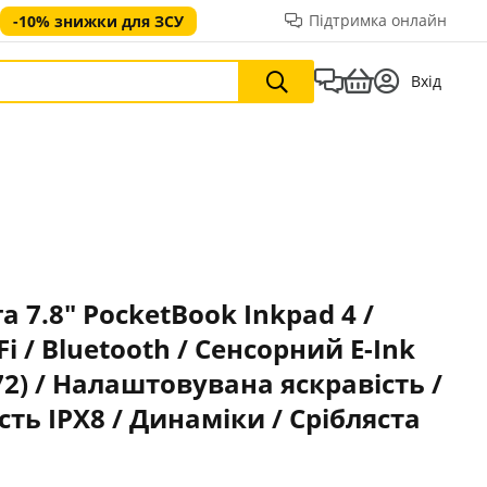
Підтримка онлайн
-10% знижки для ЗСУ
Вхід
 7.8" PocketBook Inkpad 4 /
-Fi / Bluetooth / Сенсорний E-Ink
72) / Налаштовувана яскравість /
ть IPX8 / Динаміки / Срібляста