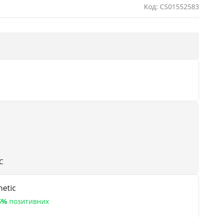
Код: CS01552583
С
etic
6%
позитивних