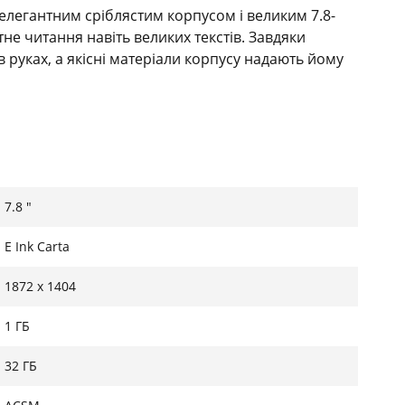
 елегантним сріблястим корпусом і великим 7.8-
е читання навіть великих текстів. Завдяки
руках, а якісні матеріали корпусу надають йому
рантує чітке відображення шрифтів і зображень,
7.8 "
еру. Технологія SMARTlight дозволяє регулювати
 оптимальні умови для читання вдень чи у темряві
E Ink Carta
 зручну навігацію по меню та сторінках.
1872 х 1404
ивості
1 ГБ
ечно користуватися пристроєм біля води або під
32 ГБ
 InkPad 4 підтримує відтворення аудіокниг