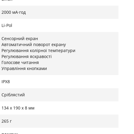
2000 мА·год
Li-Pol
Сенсорний екран
Автоматичний поворот екрану
Регулювання колірної температури
Регулювання яскравості
Голосове читання
Управління кнопками
IPX8
Сріблястий
134 х 190 х 8 мм
265 г