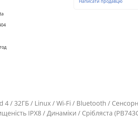
Написати продавцю
ta
404
год
 / 32ГБ / Linux / Wi-Fi / Bluetooth / Сенсорн
щеність IPX8 / Динаміки / Срібляста (PB74