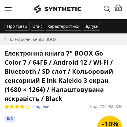
Про товар
Опис
Характеристики
Відгуки
Електронні книги
BOOX
Електронна книга 7" BOOX Go
Color 7 / 64ГБ / Android 12 / Wi-Fi /
Bluetooth / SD слот / Кольоровий
сенсорний E Ink Kaleido 3 екран
(1680 × 1264) / Налаштовувана
яскравість / Black
2 відгуки
Код: CS02584830
Б/В
-10%