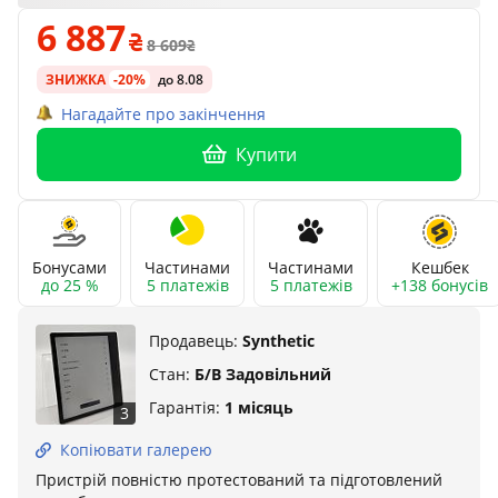
6 887
8 609
ЗНИЖКА
-20%
до 8.08
Нагадайте про закінчення
Купити
Бонусами
Частинами
Частинами
Кешбек
до 25 %
5 платежів
5 платежів
+138 бонусів
Продавець:
Synthetic
Стан:
Б/В Задовільний
Гарантія:
1 місяць
3
Копіювати галерею
Пристрій повністю протестований та підготовлений