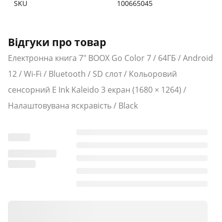
SKU
100665045
комфортну роботу з будь-якими, навіть
найскладнішими документами, а 64 ГБ
енергонезалежної пам'яті разом зі слотом для карт
Відгуки про товар
microSD дозволяють зберігати велику бібліотеку
Електронна книга 7" BOOX Go Color 7 / 64ГБ / Android
улюблених книг.
12 / Wi-Fi / Bluetooth / SD слот / Кольоровий
сенсорний E Ink Kaleido 3 екран (1680 × 1264) /
Налаштовувана яскравість / Black