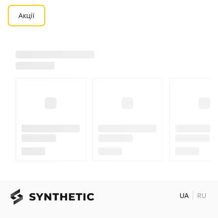
Акції
UA
RU