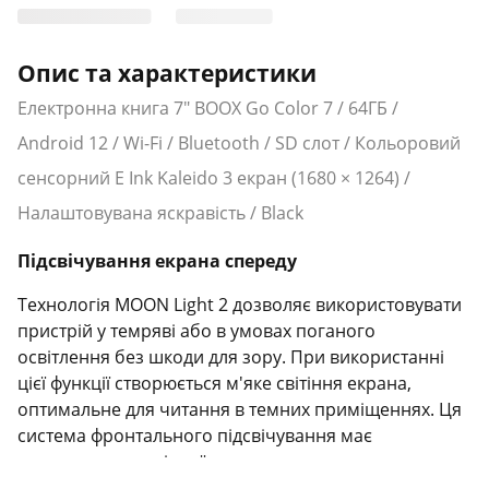
Опис та характеристики
Електронна книга 7" BOOX Go Color 7 / 64ГБ /
Android 12 / Wi-Fi / Bluetooth / SD слот / Кольоровий
сенсорний E Ink Kaleido 3 екран (1680 × 1264) /
Налаштовувана яскравість / Black
Підсвічування екрана спереду
Технологія MOON Light 2 дозволяє використовувати
пристрій у темряві або в умовах поганого
освітлення без шкоди для зору. При використанні
цієї функції створюється м'яке світіння екрана,
оптимальне для читання в темних приміщеннях. Ця
система фронтального підсвічування має
регулювання колірної температури, а завдяки
технології Flicker-Free повністю усувається