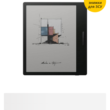
знижки
для ЗСУ