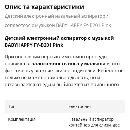
Опис та характеристики
Детский электронный назальный аспиратор /
соплеотсос с музыкой BABYHAPPY FY-B201 Pink
Детский электронный аспиратор с музыкой
BABYHAPPY FY-B201 Pink
При появлении первых симптомов простуды,
появляется
заложенность носа у малыша
и этот
факт очень усложняет жизнь родителей. Ребенок не
только не может нормально дышать, но и
отказывается от еды и выбивается из привычного
графика сна. Все это делает его капризным,
раздражительным и постоянно плачущим, что
негативно сказывается на его самочувствии.
Тип
Електронні
Знакомая история любого родителя!
Комплектація
Назальный аспиратор,
контейнер для слизи, две
Но, уже давно
есть решение данной проблемы
.