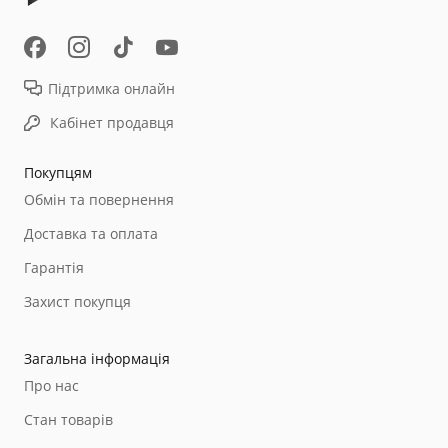
Примечание:
Підтримка онлайн
Корпус не моется. Можно протереть влажной
Кабінет продавця
тряпочкой
Покупцям
Обмін та повернення
Комплект поставки:
Доставка та оплата
Гарантія
- назальный аспиратор
Захист покупця
- 2 силиконовых наконечника
Загальна інформація
- USB кабель
Про нас
- руководство по эксплуатации
Стан товарів