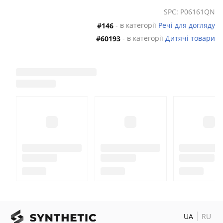
помочь вашему малышу избавиться от
SPC: P06161QN
дискомфорта
, вызванного заложенностью носа,
чтобы он мог, как нормально дышать, так спокойно
- в категорії
Речі для догляду
#146
и крепко спать.
- в категорії
Дитячі товари
#60193
Особенности применения:
1. Промойте сопло всасывания в теплой соленой
воде для дезинфекции.
2. Соберите назальный аспиратор, следуя всем
указаниям.
3. Предварительно можно использовать спрей для
носа (например, солевой) для разжижения.
4. По окончании процедуры продезинфицируйте
съемные элементы в теплом солевом/мыльном
растворе.
UA
RU