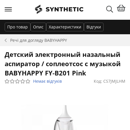
Про товар
Опис
Характеристики
Відгуки
Речі для догляду
BABYHAPPY
Детский электронный назальный
аспиратор / соплеотсос с музыкой
BABYHAPPY FY-B201 Pink
Немає відгуків
Код: CS7JMJLHM