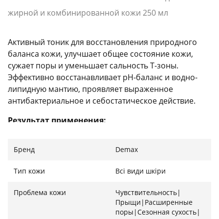
жирной и комбинированной кожи 250 мл
Активный тоник для восстановления природного
баланса кожи, улучшает общее состояние кожи,
сужает поры и уменьшает сальность Т-зоны.
Эффективно восстанавливает рН-баланс и водно-
липидную мантию, проявляет выраженное
антибактериальное и себостатическое действие.
Результат применения:
Улучшает общее состояние кожи, сужает поры и
Бренд
Demax
уменьшает сальность Т-зоны. Эффективно
восстанавливает рН-баланс и водно-липидную
Тип кожи
Всі види шкіри
мантию, проявляет выраженное антибактериальное
и себостатическое действие.
Проблема кожи
Чувствительность|
Прыщи|Расширенные
Состав продукта:
поры|Сезонная сухость|