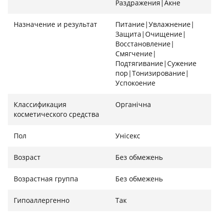
Раздражения|Акне
Азелаиновая и салициловая кислоты, экстракты
коры ивы, сахарного тростника, масло чайного
Назначение и результат
Питание|Увлажнение|
дерева, витамин С.
Защита|Очищение|
Восстановление|
Способ применения:
Смягчение|
Подтягивание|Сужение
Нанести небольшое количество тоника на ватный
пор|Тонизирование|
диск, обработать лицо, шею и зону декольте. Не
Успокоение
смывать. Затем нанести сыворотку и крем.
Классификация
Органічна
Форма выпуска:
косметического средства
Флакон 250 мл
Пол
Унісекс
Информация указана в ознакомительных
Возраст
Без обмежень
целях, точный состав и применение средства
читайте на упаковке.
Возрастная группа
Без обмежень
Гипоаллергенно
Так