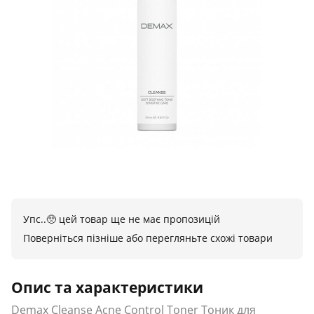
Упс..🥺 цей товар ще не має пропозицій
Поверніться пізніше або перегляньте схожі товари
Опис та характеристики
Demax Cleanse Acne Control Toner Тоник для