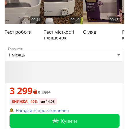
00:41
00:40
00:45
Тест роботи
Тест місткості
Огляд
Ре
пляшечок
ке
Гарантія
1 місяць
3 299
5 499
ЗНИЖКА
-40%
до 14.08
Нагадайте про закінчення
Купити