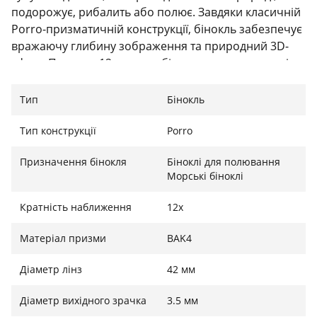
подорожує, рибалить або полює. Завдяки класичній
Porro-призматичній конструкції, бінокль забезпечує
вражаючу глибину зображення та природний 3D-
ефект. Потужне 12-кратне збільшення у поєднанні з
об'єктивами діаметром 42 мм дозволяє вам бачити
деталі далеко за горизонтом, не втрачаючи
Тип
Бінокль
світлосили та чіткості.
Тип конструкції
Porro
Призначення бінокля
Біноклі для полювання
Водонепроникність стандарту IPX7: готовий до
Морські біноклі
будь-якої погоди
Кратність наближення
12x
Модель повністю герметизована та заповнена
азотом, що забезпечує захист від запотівання
Матеріал призми
BAK4
всередині лінз та повну водонепроникність
(стандарт IPX7). Бінокль витримує занурення у воду
Діаметр лінз
42 мм
на глибину до 1 метра протягом 30 хвилин — він не
боїться дощу, бризок чи випадкових падінь у воду.
Діаметр вихідного зрачка
3.5 мм