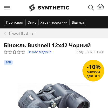
Про товар
Опис
Характеристики
Відгуки
Біноклі
Bushnell
Бінокль Bushnell 12х42 Чорний
Немає відгуків
Код: CS02001268
Б/В
-10%
знижки
для ЗСУ