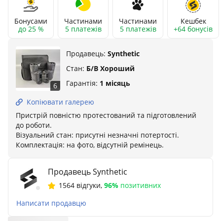
Бонусами
Частинами
Частинами
Кешбек
до 25 %
5 платежів
5 платежів
+64 бонусів
Продавець:
Synthetic
Стан:
Б/В Хороший
Гарантія:
1 місяць
6
Копіювати галерею
Пристрій повністю протестований та підготовлений
до роботи.
Візуальний стан: присутні незначні потертості.
Комплектація: на фото, відсутній ремінець.
Продавець Synthetic
1564 відгуки
,
96%
позитивних
Написати продавцю