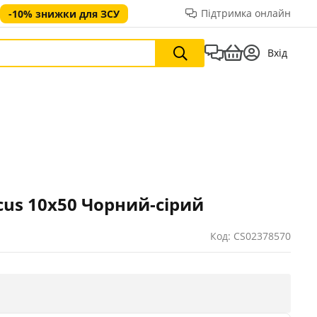
Підтримка онлайн
-10% знижки для ЗСУ
Вхід
ocus 10x50 Чорний-сірий
Код: CS02378570