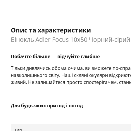
Опис та характеристики
Бінокль Adler Focus 10x50 Чорний-сірий
Побачте більше — відчуйте глибше
Тільки дивлячись обома очима, ви зможете по-справ
навколишнього світу. Наші скляні окуляри відкриют
живий. Не залишайтеся просто спостерігачем, стань
Для будь-яких пригод і погод
Чи ви подорожуєте, вирушаєте на сафарі, в похід, 
окуляри створені, щоб бути з вами всюди. Завдяки м
Тип