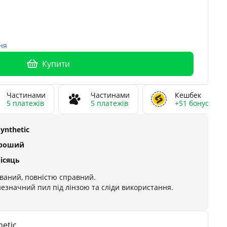
ня
Купити
Частинами
Частинами
Кешбек
5 платежів
5 платежів
+51 бонусів
Synthetic
ороший
місяць
ваний, повністю справний.
незначний пил під лінзою та сліди використання.
etic