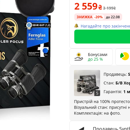
2 559
3 199
ЗНИЖКА
-20%
до 22.08
Нагадайте про закінчен
Бонусами
до 25 %
Продавець:
Стан:
Б/В Х
Гарантія:
1 
5
Пристрій на 100% протесто
Візуальний стан: присутні 
Комплектація: на фото.
Продавець Synth