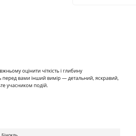
жньому оцінити чіткість і глибину
ь перед вами інший вимір — детальний, яскравий,
те учасником подій.
полювання або спостерігаєте за птахами — наші
іцному резиновому корпусу та захисту IPX4, їм не
Бінокль