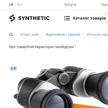
UA
RU
Бонуси
Про
Каталог товарів
Спорт, хобі
Відпочинок і туризм
Оптичні пр
Про товар
Опис
Характеристики
Відгуки
1
Б/В