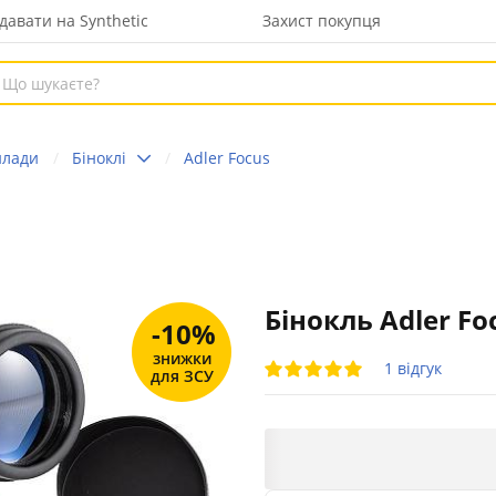
давати на Synthetic
Захист покупця
илади
Біноклі
Adler Focus
Бінокль Adler F
-10%
знижки
1 відгук
для ЗСУ