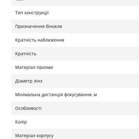
страшні ані дощ, ані падіння. Вони надійні навіть у
Сахари.
Тип конструкції
Призначення бінокля
Стиль і комфорт у кожній деталі
Кратність наближення
Продукт підходить усім і вражає поєднанням функціон
поєднанням кольорів — ці окуляри не лише виконую
Кратність
аксесуаром. Відчуйте справжнє задоволення від бач
Матеріал призми
Знайшли помилку?
Повідомити
Діаметр лінз
Мінімальна дистанція фокусування, м
Особливості
Колір
Матеріал корпусу