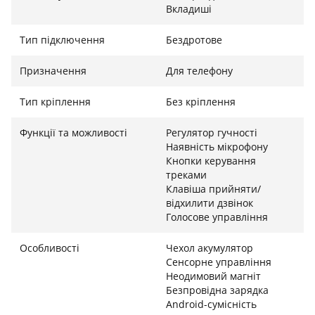
Вкладиші
передає аудіосигнали на лівий і правий навушники
одночасно, ефективно скорочуючи затримку звуку,
Тип підключення
Бездротове
мінімізуючи перешкоди та забезпечуючи
стабільніше з'єднання між лівим і правим
Призначення
Для телефону
навушниками.
Тип кріплення
Без кріплення
Повна оптимізація апаратного та програмного
забезпечення
Функції та можливості
Регулятор гучності
Наявність мікрофону
Вищий рівень користувацького досвіду завдяки
Кнопки керування
низькій затримці
треками
Клавіша прийняти/
Декодування Bluetooth LHDC* повністю
відхилити дзвінок
оптимізовано для систем MIUI, а апаратна частина
Голосове управління
була глибоко оптимізована за допомогою нової
Особливості
Чехол акумулятор
архітектури. Коли ввімкнено налаштування низької
Сенсорне управління
затримки, затримка звуку значно знижується і
Неодимовий магніт
забезпечує синхронізацію звуку, значно
Безпровідна зарядка
покращуючи аудіовізуальні враження від гри.
Android-сумісність