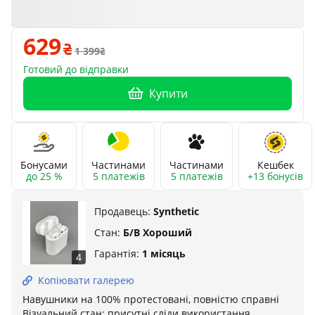
629
1 399
Готовий до відправки
Купити
Бонусами
Частинами
Частинами
Кешбек
до 25 %
5 платежів
5 платежів
+13 бонусів
Продавець:
Synthetic
Стан:
Б/В Хороший
Гарантія:
1 місяць
4
Копіювати галерею
Навушники на 100% протестовані, повністю справні
Візуальний стан: присутні сліди використання