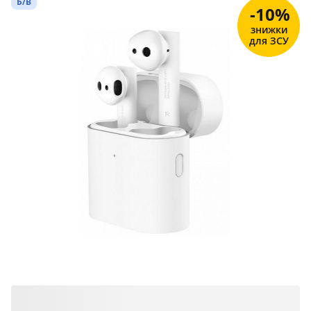
Б/В
-10%
знижки
для ЗСУ