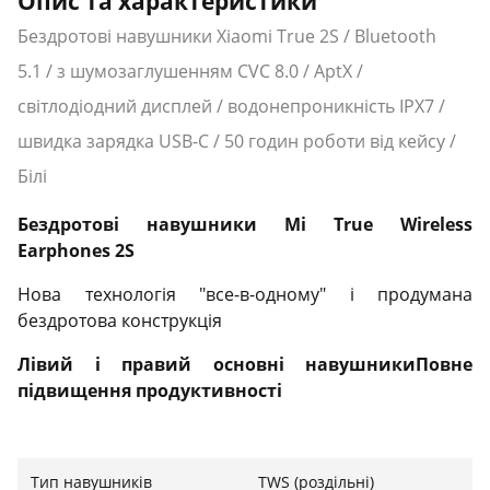
Опис та характеристики
Бездротові навушники Xiaomi True 2S / Bluetooth
5.1 / з шумозаглушенням CVC 8.0 / AptX /
світлодіодний дисплей / водонепроникність IPX7 /
швидка зарядка USB-C / 50 годин роботи від кейсу /
Білі
Бездротові навушники Mi True Wireless
Earphones 2S
Нова технологія "все-в-одному" і продумана
бездротова конструкція
Лівий і правий основні навушникиПовне
підвищення продуктивності
Mi True Wireless Earphones 2S з поліпшеним
двоядерним чипом оснащені новою технологією
Тип навушників
TWS (роздільні)
двостороннього синхронного передавання, яка