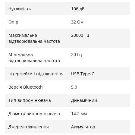
* Підтримка кодека LHDC залежить від сумісності з
Чутливість
106 дБ
конкретними моделями смартфонів.
Опір
32 Ом
Інтелектуальна голосова активація, що
відповідає на кожен запит користувача
Максимальна
20000 Гц
відтворювальна частота
Технологія придушення навколишнього шуму
ENC
Мінімальна
20 Гц
відтворювальна частота
Не бійтеся перешкод
Інтерфейси і підключення
USB Type-C
Подвійний мікрофон використовує вбудовану
технологію придушення навколишнього шуму для
Версія Bluetooth
5.0
ефективного зниження фонового шуму. Він також
забезпечує розпізнавання голосу високої чіткості та
Тип випромінювача
Динамічний
якість дзвінків навіть у галасливій обстановці.
Діаметр випромінювача
14.2 мм
Композитна динамічна котушка
Джерело живлення
Акумулятор
Відновлює текстуру звуку