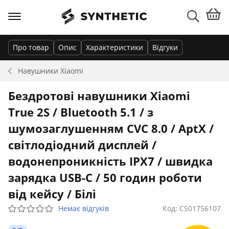
Про товар
Опис
Характеристики
Відгуки
Навушники
Xiaomi
Бездротові навушники Xiaomi
True 2S / Bluetooth 5.1 / з
шумозаглушенням CVC 8.0 / AptX /
світлодіодний дисплей /
водонепроникність IPX7 / швидка
зарядка USB-C / 50 годин роботи
від кейсу / Білі
Немає відгуків
Код: CS01756107