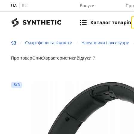
UA
RU
Бонуси
Про
Каталог товарів
Смартфони та ґаджети
Навушники і аксесуари
Про товар
Опис
Характеристики
Відгуки
7
Б/В