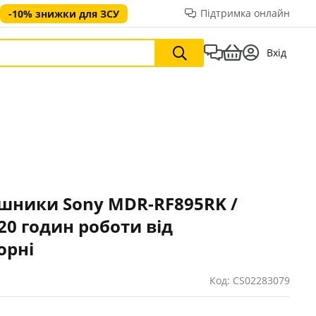
Підтримка онлайн
-10% знижки для ЗСУ
Вхід
ушники Sony MDR-RF895RK /
20 годин роботи від
орні
Код: CS02283079