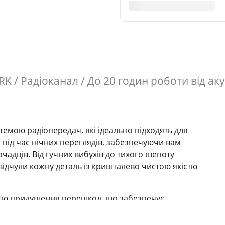
 / Радіоканал / До 20 годин роботи від ак
темою радіопередач, які ідеально підходять для
 під час нічних переглядів, забезпечуючи вам
очадців. Від гучних вибухів до тихого шепоту
ідчули кожну деталь із кришталево чистою якістю
єю придушення перешкод, що забезпечує
яки цьому ніщо не заважатиме вам під час
ами у спокої.