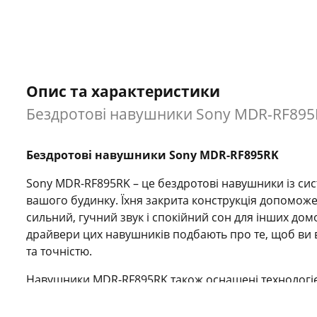
Опис та характеристики
Бездротові навушники Sony MDR-RF895RK
Бездротові навушники Sony MDR-RF895RK
Sony MDR-RF895RK – це бездротові навушники із сис
вашого будинку. Їхня закрита конструкція допоможе
сильний, гучний звук і спокійний сон для інших дом
драйвери цих навушників подбають про те, щоб ви в
та точністю.
Навушники MDR-RF895RK також оснащені технологі
бездротовий сигнал без перешкод з оточення. Завд
улюблених програм чи ігор. Насолоджуйтесь розваг