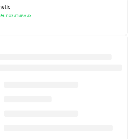
etic
6%
позитивних