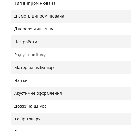
Тип випромінювача
комфортного прослуховування, щоб кожен член сім'
тривалого часу.
Діаметр випромінювача
Функція повороту та нахилу амбушюру MDR-RF895R
Джерело живлення
до будь-яких, навіть найменших вух. Крім того, м'як
тривалих занять. Коли кіновечір закінчиться або ба
Час роботи
підставку передавача, щоб зарядити.
Радіус прийому
Матеріал амбушюр
Знайшли помилку?
Повідомити
Чашки
Акустичне оформлення
Довжина шнура
Колір товару