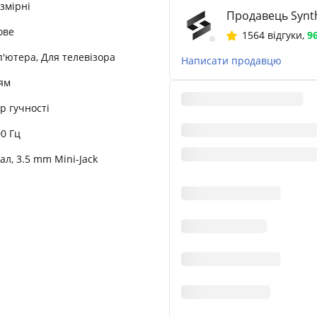
змірні
Продавець Synth
ове
1564 відгуки
,
9
'ютера, Для телевізора
Написати продавцю
'ям
р гучності
00 Гц
ал, 3.5 mm Mini-Jack