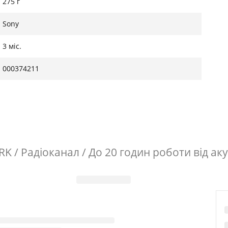
275 г
Sony
3 міс.
000374211
 / Радіоканал / До 20 годин роботи від ак