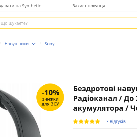
давати на Synthetic
Захист покупця
Навушники
Sony
Бездротові нав
-10%
Радіоканал / До 
знижки
для ЗСУ
акумулятора / Ч
7 відгуків