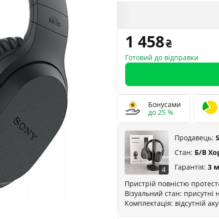
1 458
Готовий до відправки
Бонусами
до 25 %
Продавець:
Стан:
Б/В Х
Гарантія:
3 м
4
Пристрій повністю протест
Візуальний стан: присутні 
Комплектація: відсутній ак