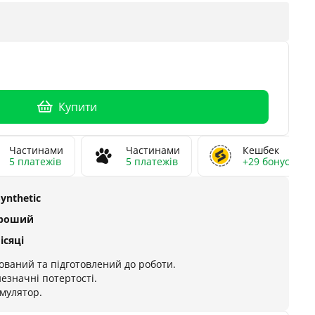
Купити
Частинами
Частинами
Кешбек
5 платежів
5 платежів
+29 бонусів
Synthetic
ороший
ісяці
ований та підготовлений до роботи.
незначні потертості.
умулятор.