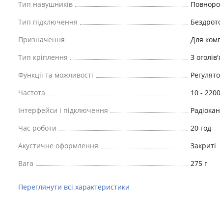
Тип навушників
Повноро
Тип підключення
Бездрот
Призначення
Для комп
Тип кріплення
З оголів
Функції та можливості
Регулято
Частота
10 - 220
Інтерфейси і підключення
Радіокан
Час роботи
20 год
Акустичне оформлення
Закриті
Вага
275 г
Переглянути всі характеристики