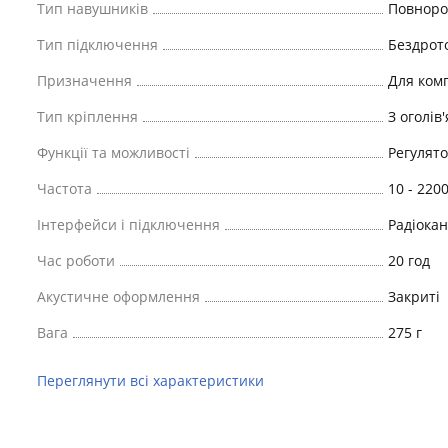
Тип навушників
Повноро
Тип підключення
Бездрот
Призначення
Для комп
Тип кріплення
З оголів
Функції та можливості
Регулято
Частота
10 - 220
Інтерфейси і підключення
Радіокан
Час роботи
20 год
Акустичне оформлення
Закриті
Вага
275 г
Переглянути всі характеристики