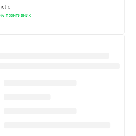
etic
6%
позитивних