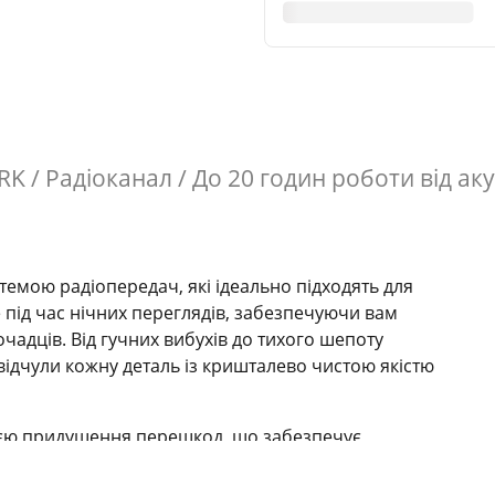
 / Радіоканал / До 20 годин роботи від ак
темою радіопередач, які ідеально підходять для
 під час нічних переглядів, забезпечуючи вам
очадців. Від гучних вибухів до тихого шепоту
ідчули кожну деталь із кришталево чистою якістю
єю придушення перешкод, що забезпечує
яки цьому ніщо не заважатиме вам під час
ами у спокої.