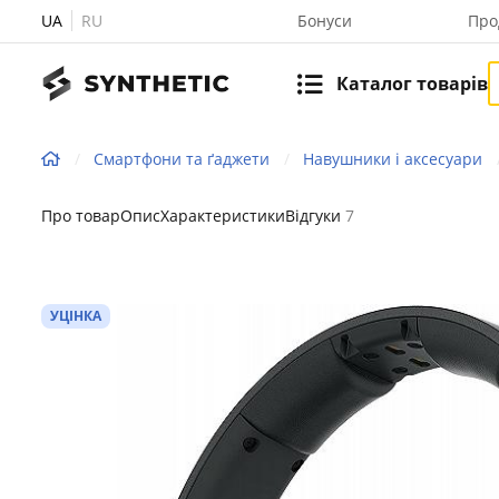
UA
RU
Бонуси
Про
Каталог товарів
Смартфони та ґаджети
Навушники і аксесуари
Про товар
Опис
Характеристики
Відгуки
7
УЦІНКА