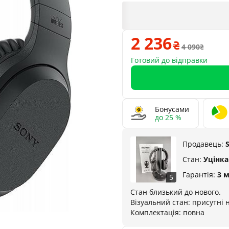
2 236
4 090
Готовий до відправки
Бонусами
до 25 %
Продавець:
Стан:
Уцінка
Гарантія:
3 м
5
Стан близький до нового.
Візуальний стан: присутні 
Комплектація: повна