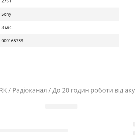
275 г
Sony
3 міс.
000165733
 / Радіоканал / До 20 годин роботи від ак