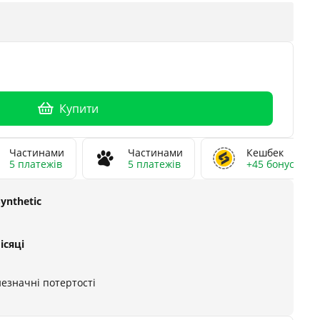
Купити
Частинами
Частинами
Кешбек
5 платежів
5 платежів
+45 бонусів
Synthetic
ісяці
незначні потертості