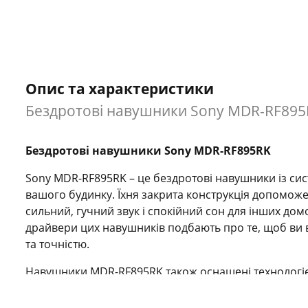
Опис та характеристики
Бездротові навушники Sony MDR-RF895RK
Бездротові навушники Sony MDR-RF895RK
Sony MDR-RF895RK – це бездротові навушники із сис
вашого будинку. Їхня закрита конструкція допоможе
сильний, гучний звук і спокійний сон для інших дом
драйвери цих навушників подбають про те, щоб ви в
та точністю.
Навушники MDR-RF895RK також оснащені технологі
бездротовий сигнал без перешкод з оточення. Завд
улюблених програм чи ігор. Насолоджуйтесь розваг