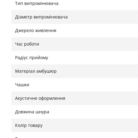
Тип випромінювача
комфортного прослуховування, щоб кожен член сім'
тривалого часу.
Діаметр випромінювача
Функція повороту та нахилу амбушюру MDR-RF895R
Джерело живлення
до будь-яких, навіть найменших вух. Крім того, м'як
тривалих занять. Коли кіновечір закінчиться або ба
Час роботи
підставку передавача, щоб зарядити.
Радіус прийому
Матеріал амбушюр
Знайшли помилку?
Повідомити
Чашки
Акустичне оформлення
Довжина шнура
Колір товару