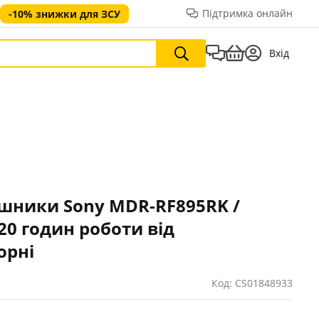
Підтримка онлайн
-10% знижки для ЗСУ
Вхід
ушники Sony MDR-RF895RK /
20 годин роботи від
орні
Код: CS01848933