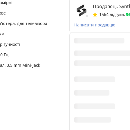
змірні
Продавець Synth
ове
1564 відгуки
,
9
'ютера, Для телевізора
Написати продавцю
'ям
р гучності
00 Гц
ал, 3.5 mm Mini-Jack