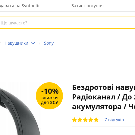
давати на Synthetic
Захист покупця
Навушники
Sony
Бездротові нав
-10%
Радіоканал / До 
знижки
для ЗСУ
акумулятора / Ч
7 відгуків