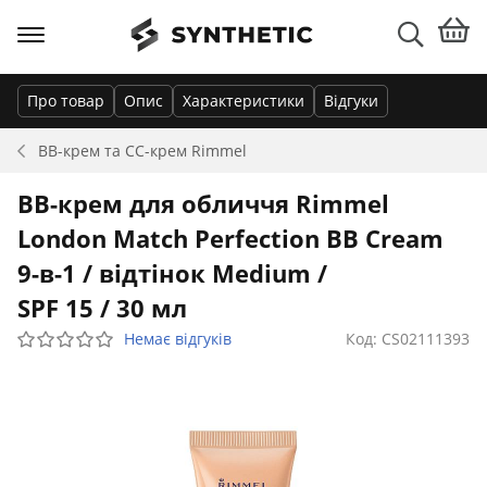
Про товар
Опис
Характеристики
Відгуки
BB-крем та CC-крем
Rimmel
BB-крем для обличчя Rimmel
London Match Perfection BB Cream
9-в-1 / відтінок Medium /
SPF 15 / 30 мл
Немає відгуків
Код: CS02111393