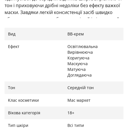
тон і приховуючи дрібні недоліки без ефекту важкої
маски. Завдяки легкій консистенції засіб швидко
вбирається, даруючи обличчю свіжий і відпочилий
вигляд. Це ідеальне рішення для щоденного
макіяжу, яке замінює праймер, консилер та
Вид
BB-крем
зволожувальний крем.
Ефект
Освітлювальна
Сяйво та захист протягом дня
Вирівнююча
Коригуюча
Спеціальна формула з освітлювальним ефектом
Маскуюча
(brightening effect) повертає шкірі природне сяйво
Матуюча
Доглядаюча
та здоровий блиск. Важливою перевагою є наявність
сонцезахисного фактора SPF 15, який оберігає
Тон
Середній тон
епідерміс від негативного впливу ультрафіолету та
передчасного старіння. Крем підтримує
Клас косметики
Мас маркет
оптимальний рівень гідратації, роблячи шкіру
м’якою та еластичною, що особливо важливо для
Вікова категорія
18+
міського ритму життя.
Тип шкіри
Всі типи