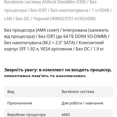
Barebone система ASRock DeskMini X300 / Без
процесора / Без ОЗП / Без накопичувача / 1 x HDMI /
LAN / Без ОС / Чорний (90BXG3T01-A10GA0W)
Без процесора (AM4 сокет) / Інтегрована (залежить
від процесора) / Без ОЗП (до 64 ГБ DDR4 SO-DIMM) /
Без накопичувача (M.2 + 2.5" SATA) / Компактний
корпус SFF 1.92 л, VESA кріплення / Без ОС / 1.9 кг
Зверніть увагу: в комплект не входять процесор,
оперативна пам'ять та накопичувач.
Вид
Barebone система
Компактна потужність у форматі Mini-STX
Призначення
Для роботи і навчання
ASRock DeskMini X300 — це ідеальне рішення для
тих, хто шукає максимальну продуктивність у
Виробник процесора
AMD