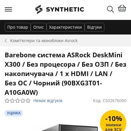
Про товар
Опис
Характеристики
Відгуки
Комп'ютери та моноблоки
Asrock
Barebone система ASRock DeskMini
X300 / Без процесора / Без ОЗП / Без
накопичувача / 1 x HDMI / LAN /
Без ОС / Чорний (90BXG3T01-
A10GA0W)
Немає відгуків
Код: CS02676000
УЦІНКА
-10%
знижки
для ЗСУ