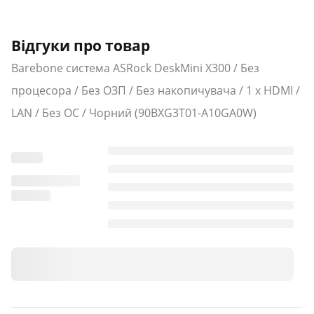
можна легко зафіксувати на задній панелі монітора,
повністю звільнивши робочий стіл від зайвих дротів
і техніки.
Відгуки про товар
Barebone система ASRock DeskMini X300 / Без
процесора / Без ОЗП / Без накопичувача / 1 x HDMI /
LAN / Без ОС / Чорний (90BXG3T01-A10GA0W)