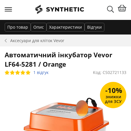
Про товар
Опис
Характеристики
Відгуки
Аксесуари для кліток
Vevor
Автоматичний інкубатор Vevor
LF64-5281 / Orange
1 відгук
Код: CS02721133
-10%
знижки
для ЗСУ