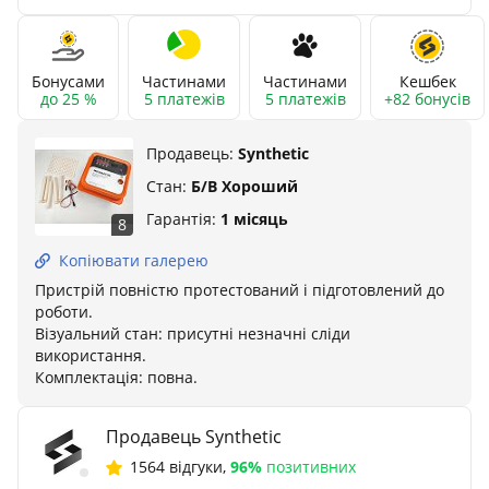
Бонусами
Частинами
Частинами
Кешбек
до 25 %
5 платежів
5 платежів
+82 бонусів
Продавець:
Synthetic
Стан:
Б/В Хороший
Гарантія:
1 місяць
8
Копіювати галерею
Пристрій повністю протестований і підготовлений до
роботи.
Візуальний стан: присутні незначні сліди
використання.
Комплектація: повна.
Продавець Synthetic
1564 відгуки
,
96%
позитивних