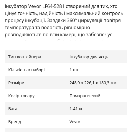
Інкубатор Vevor LF64-5281 створений для тих, хто
цінує точність, надійність і максимальний контроль
процесу інкубації. Завдяки 360° циркуляції повітря
температура та вологість рівномірно
розподіляються по всій камері, що забезпечує
здоровий розвиток ембріонів і підвищує відсоток
успішного вилуплення. Така система мінімізує ризик
перегріву або пересихання яєць та скорочує
Тип контейнера
Інкубатор для яєць
загальний період інкубації.
Кількість в наборі
1 шт.
Розміри
248,9 x 226,1 x 180,3 мм
Інтелектуальний контроль та автоматизація
процесу
Колір товару
Помаранчевий
Вбудовані датчики температури й вологості
Вага
1.41 кг
працюють у режимі реального часу, підтримуючи
оптимальні параметри без складних ручних
Бренд
Vevor
налаштувань. Інкубатор автоматично стабілізує