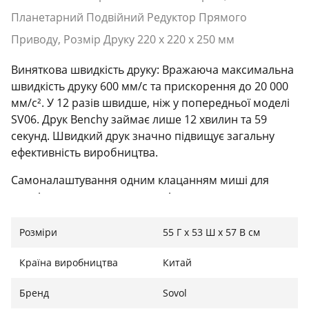
Планетарний Подвійний Редуктор Прямого
Приводу, Розмір Друку 220 x 220 x 250 мм
Виняткова швидкість друку: Вражаюча максимальна
швидкість друку 600 мм/с та прискорення до 20 000
мм/с². У 12 разів швидше, ніж у попередньої моделі
SV06. Друк Benchy займає лише 12 хвилин та 59
секунд. Швидкий друк значно підвищує загальну
ефективність виробництва.
Самоналаштування одним клацанням миші для
повністю автоматичного вирівнювання: ви можете
зібрати SV06 ACE протягом 15 хвилин без будь-яких
спеціальних знань. Klipper оснащений 64-бітним
Розміри
55 Г x 53 Ш x 57 В см
чіпом для потужної обчислювальної потужності.
Самоналаштування одним клацанням миші
Країна виробництва
Китай
гарантує, що ваше складання виконано правильно, і
Бренд
Sovol
всі компоненти працюють належним чином. Це