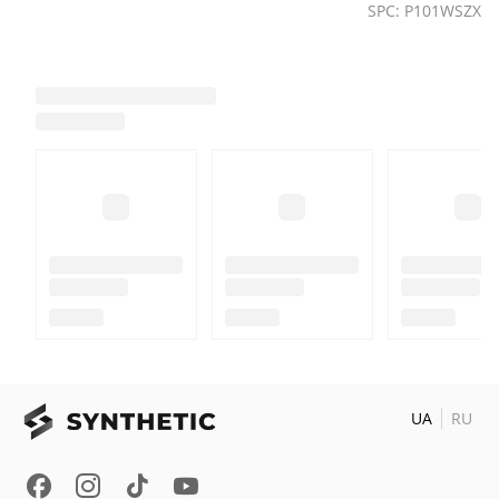
SPC: P101WSZX
покращувати функціональність свого принтера. Не
потрібні жодні технічні знання - достатньо одного
клацання, щоб встановити новітні функції та
покращення. Насолоджуйтесь безпроблемною
роботою та підтримуйте свій принтер в актуальному
стані без зайвих зусиль
МОНІТОРИНГ У РЕАЛЬНОМУ ЧАСІ Ви можете
віддалено керувати та контролювати свій ACE за
допомогою програми Obico і бачити, що
відбувається, навіть коли вас немає на місці. Навіть
якщо ви граєте в парку або перебуваєте у
відрядженні, ви можете контролювати ситуацію з
друком у будь-який час і в будь-якому місці.
UA
RU