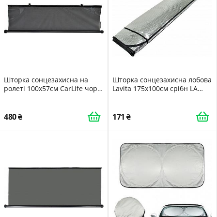
Шторка сонцезахисна на
Шторка сонцезахисна лобова
ролеті 100х57см CarLife чорн
Lavita 175x100см срібн LA
SS100
140201XL
480
171