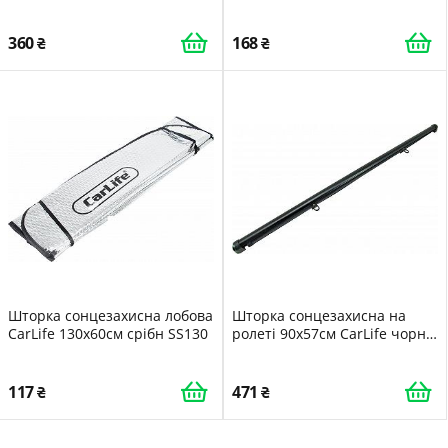
чорн SS045
360
168
Шторка сонцезахисна лобова
Шторка сонцезахисна на
CarLife 130x60см срібн SS130
ролеті 90х57см CarLife чорн
SS090
117
471