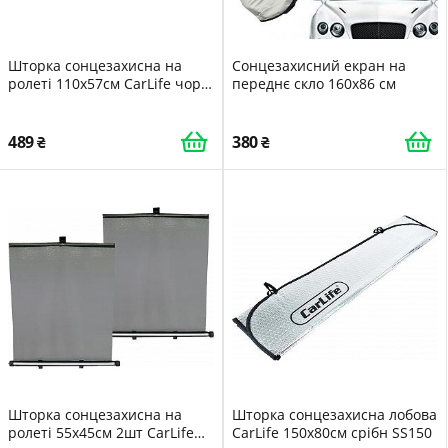
Шторка сонцезахисна на
Сонцезахисний екран на
ролеті 110х57см CarLife чорн
переднє скло 160х86 см
SS110
489
380
Шторка сонцезахисна на
Шторка сонцезахисна лобова
ролеті 55х45см 2шт CarLife
CarLife 150x80см срібн SS150