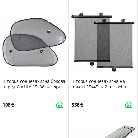
Шторка сонцезахисна бокова
Шторка сонцезахисна на
перед CarLife 65х38см чорн
ролеті 55х45см 2шт Lavita
SS065
чорн LA 140207
108
336