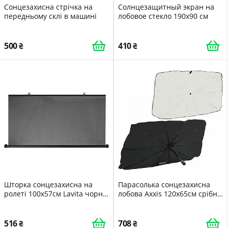
Сонцезахисна стрічка на
Солнцезащитный экран на
передньому склі в машині
лобовое стекло 190х90 см
500
410
Шторка сонцезахисна на
Парасолька сонцезахисна
ролеті 100х57см Lavita чорн
лобова Axxis 120х65см срібн
LA 140209
ax-1281
516
708