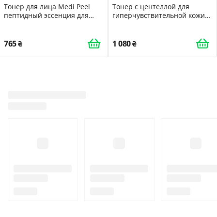
Тонер для лица Medi Peel
Тонер с центеллой для
пептидный эссенция для
гиперчувствительной кожи
зрелой кожи Peptide 9 Aqua
Purito Centella Unscented
Essence Toner
Toner
765
1 080